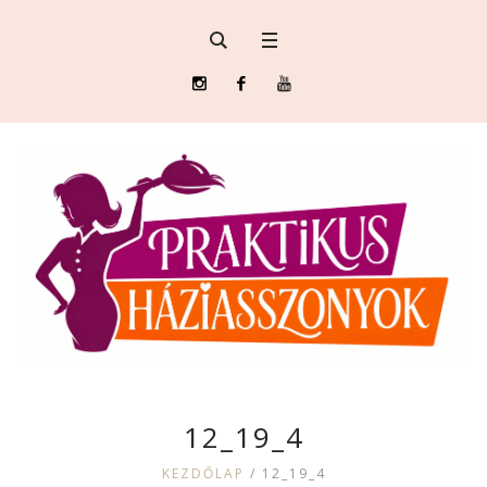
12_19_4
KEZDŐLAP
/
12_19_4