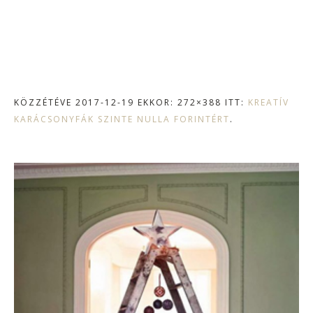
KÖZZÉTÉVE
2017-12-19
EKKOR: 272×388 ITT:
KREATÍV
KARÁCSONYFÁK SZINTE NULLA FORINTÉRT
.