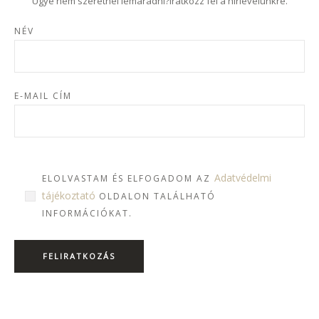
Ugye nem szeretnél lemaradni?Iratkozz fel a hírlevelünkre.
NÉV
E-MAIL CÍM
Adatvédelmi
ELOLVASTAM ÉS ELFOGADOM AZ
tájékoztató
OLDALON TALÁLHATÓ
INFORMÁCIÓKAT.