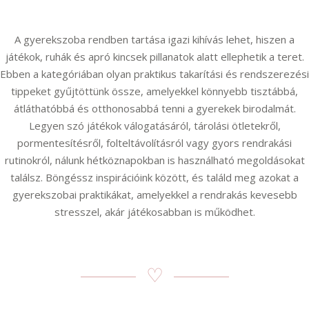
A gyerekszoba rendben tartása igazi kihívás lehet, hiszen a
játékok, ruhák és apró kincsek pillanatok alatt ellephetik a teret.
Ebben a kategóriában olyan praktikus takarítási és rendszerezési
tippeket gyűjtöttünk össze, amelyekkel könnyebb tisztábbá,
átláthatóbbá és otthonosabbá tenni a gyerekek birodalmát.
Legyen szó játékok válogatásáról, tárolási ötletekről,
pormentesítésről, folteltávolításról vagy gyors rendrakási
rutinokról, nálunk hétköznapokban is használható megoldásokat
találsz. Böngéssz inspirációink között, és találd meg azokat a
gyerekszobai praktikákat, amelyekkel a rendrakás kevesebb
stresszel, akár játékosabban is működhet.
♡