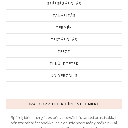
SZÉPSÉGÁPOLÁS
TAKARÍTÁS
TERMÉK
TESTÁPOLÁS
TESZT
TI KÜLDTÉTEK
UNIVERZÁLIS
IRATKOZZ FEL A HÍRLEVELÜNKRE
Spórolj időt, energiát és pénzt, bevált háztartási praktikákkal,
pénztárcabarát tippekkel és exkluzív nyereményjátékainkkal!