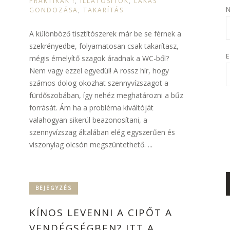
PRAKTIKÁK !
,
ILLATOSÍTÓK
,
LAKÁS
GONDOZÁSA
,
TAKARÍTÁS
A különböző tisztítószerek már be se férnek a
szekrényedbe, folyamatosan csak takarítasz,
E
mégis émelyítő szagok áradnak a WC-ből?
Nem vagy ezzel egyedül! A rossz hír, hogy
számos dolog okozhat szennyvízszagot a
fürdőszobában, így nehéz meghatározni a bűz
forrását. Ám ha a probléma kiváltóját
valahogyan sikerül beazonosítani, a
szennyvízszag általában elég egyszerűen és
viszonylag olcsón megszüntethető. ...
BEJEGYZÉS
KÍNOS LEVENNI A CIPŐT A
VENDÉGSÉGBEN? ITT A