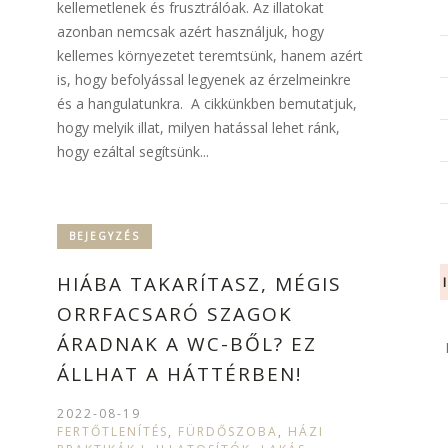
kellemetlenek és frusztrálóak. Az illatokat
azonban nemcsak azért használjuk, hogy
kellemes környezetet teremtsünk, hanem azért
is, hogy befolyással legyenek az érzelmeinkre
és a hangulatunkra. A cikkünkben bemutatjuk,
hogy melyik illat, milyen hatással lehet ránk,
hogy ezáltal segítsünk...
BEJEGYZÉS
HIÁBA TAKARÍTASZ, MÉGIS
ORRFACSARÓ SZAGOK
ÁRADNAK A WC-BŐL? EZ
ÁLLHAT A HÁTTÉRBEN!
2022-08-19
FERTŐTLENÍTÉS
,
FÜRDŐSZOBA
,
HÁZI