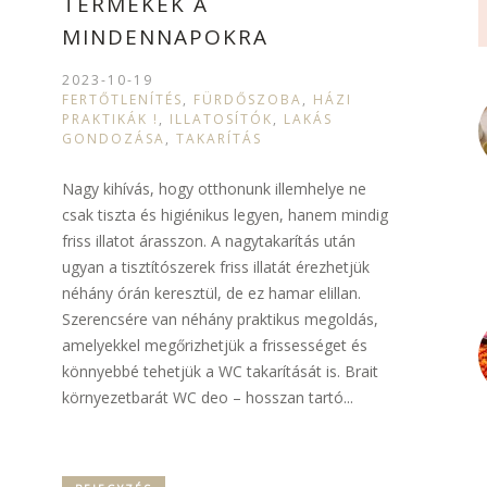
TERMÉKEK A
MINDENNAPOKRA
2023-10-19
FERTŐTLENÍTÉS
,
FÜRDŐSZOBA
,
HÁZI
PRAKTIKÁK !
,
ILLATOSÍTÓK
,
LAKÁS
GONDOZÁSA
,
TAKARÍTÁS
Nagy kihívás, hogy otthonunk illemhelye ne
csak tiszta és higiénikus legyen, hanem mindig
friss illatot árasszon. A nagytakarítás után
ugyan a tisztítószerek friss illatát érezhetjük
néhány órán keresztül, de ez hamar elillan.
Szerencsére van néhány praktikus megoldás,
amelyekkel megőrizhetjük a frissességet és
könnyebbé tehetjük a WC takarítását is. Brait
környezetbarát WC deo – hosszan tartó...