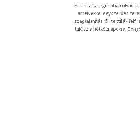
Ebben a kategóriában olyan pra
amelyekkel egyszerűen terem
szagtalanításról, textíliák fel
találsz a hétköznapokra. Böngé