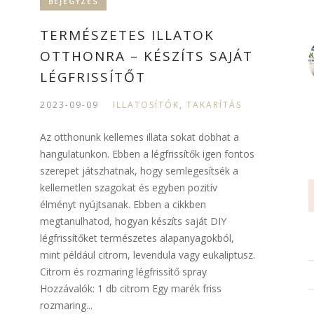
BEJEGYZÉS
TERMÉSZETES ILLATOK
OTTHONRA – KÉSZÍTS SAJÁT
LÉGFRISSÍTŐT
2023-09-09
ILLATOSÍTÓK
,
TAKARÍTÁS
Az otthonunk kellemes illata sokat dobhat a
hangulatunkon. Ebben a légfrissítők igen fontos
szerepet játszhatnak, hogy semlegesítsék a
kellemetlen szagokat és egyben pozitív
élményt nyújtsanak. Ebben a cikkben
megtanulhatod, hogyan készíts saját DIY
légfrissítőket természetes alapanyagokból,
mint például citrom, levendula vagy eukaliptusz.
Citrom és rozmaring légfrissítő spray
Hozzávalók: 1 db citrom Egy marék friss
rozmaring...