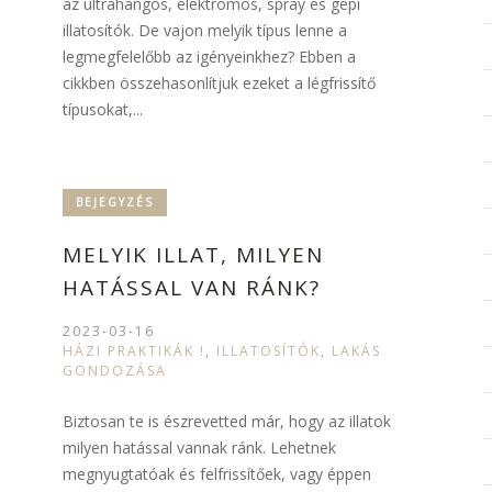
az ultrahangos, elektromos, spray és gépi
illatosítók. De vajon melyik típus lenne a
legmegfelelőbb az igényeinkhez? Ebben a
cikkben összehasonlítjuk ezeket a légfrissítő
típusokat,...
BEJEGYZÉS
MELYIK ILLAT, MILYEN
HATÁSSAL VAN RÁNK?
2023-03-16
HÁZI PRAKTIKÁK !
,
ILLATOSÍTÓK
,
LAKÁS
GONDOZÁSA
Biztosan te is észrevetted már, hogy az illatok
milyen hatással vannak ránk. Lehetnek
megnyugtatóak és felfrissítőek, vagy éppen