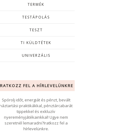
TERMÉK
TESTÁPOLÁS
TESZT
TI KÜLDTÉTEK
UNIVERZÁLIS
IRATKOZZ FEL A HÍRLEVELÜNKRE
Spórolj időt, energiát és pénzt, bevált
háztartási praktikákkal, pénztárcabarát
tippekkel és exkluzív
nyereményjátékainkkal! Ugye nem
szeretnél lemaradni?Iratkozz fel a
hírlevelünkre.