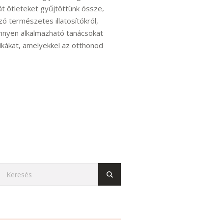
át ötleteket gyűjtöttünk össze,
 természetes illatosítókról,
 könnyen alkalmazható tanácsokat
tikákat, amelyekkel az otthonod