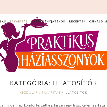
LÁS
TAKARÍTÁS
NYEREMÉNYJÁTÉKOK
RECEPTEK
CSINÁLD 
KATEGÓRIA:
ILLATOSÍTÓK
KEZDŐLAP
/
TAKARÍTÁS
/
ILLATOSÍTÓK
z a mindennapi komfortérzethez, hiszen egy friss, kellemes illatú