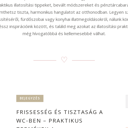
ktikus illatosítási tippeket, bevált módszereket és pénztárcabar
thetsz tiszta, harmonikus hangulatot az otthonodban. Legyen szó
frissítéséről, fürdőszobai vagy konyhai illatmegoldásokról, nálunk
ssz inspirációink között, és találd meg azokat az illatosítási prak
még hívogatóbbá és kellemesebbé válhat.
♡
BEJEGYZÉS
FRISSESSÉG ÉS TISZTASÁG A
WC-BEN – PRAKTIKUS