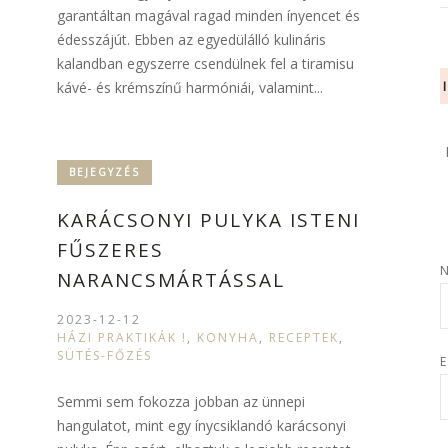
garantáltan magával ragad minden ínyencet és
édesszájút. Ebben az egyedülálló kulináris
kalandban egyszerre csendülnek fel a tiramisu
kávé- és krémszínű harmóniái, valamint...
BEJEGYZÉS
KARÁCSONYI PULYKA ISTENI
FŰSZERES
NARANCSMÁRTÁSSAL
2023-12-12
HÁZI PRAKTIKÁK !
,
KONYHA
,
RECEPTEK
,
SÜTÉS-FŐZÉS
E
Semmi sem fokozza jobban az ünnepi
hangulatot, mint egy ínycsiklandó karácsonyi