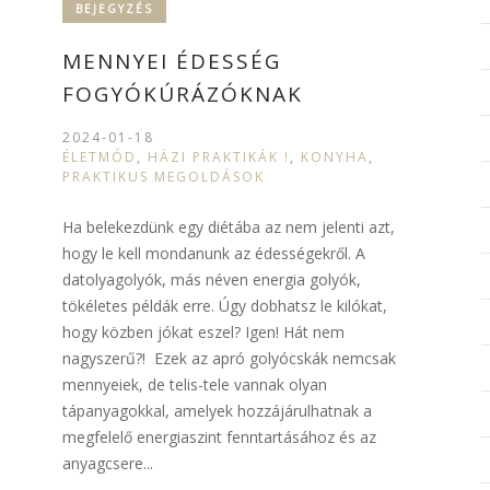
BEJEGYZÉS
MENNYEI ÉDESSÉG
FOGYÓKÚRÁZÓKNAK
2024-01-18
ÉLETMÓD
,
HÁZI PRAKTIKÁK !
,
KONYHA
,
PRAKTIKUS MEGOLDÁSOK
Ha belekezdünk egy diétába az nem jelenti azt,
hogy le kell mondanunk az édességekről. A
datolyagolyók, más néven energia golyók,
tökéletes példák erre. Úgy dobhatsz le kilókat,
hogy közben jókat eszel? Igen! Hát nem
nagyszerű?! Ezek az apró golyócskák nemcsak
mennyeiek, de telis-tele vannak olyan
tápanyagokkal, amelyek hozzájárulhatnak a
megfelelő energiaszint fenntartásához és az
anyagcsere...