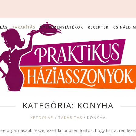
LÁS
TAKARÍTÁS
NYEREMÉNYJÁTÉKOK
RECEPTEK
CSINÁLD 
KATEGÓRIA:
KONYHA
KEZDŐLAP
/
TAKARÍTÁS
/
KONYHA
legforgalmasabb része, ezért különösen fontos, hogy tiszta, rendezet