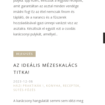
pulyka. Épp ezért, elhoztuk a legjobb receptet,
amit garantáltan az asztal minden vendége
imádni fog! Ez az étel nemcsak finom és
tápláló, de a narancs és a fűszerek
hozzáadásával igazi ünnepi varázst visz az
asztalra. Készítsük el együtt ezt a csodás
karácsonyi pulykát, amellyel...
BEJEGYZÉS
AZ IDEÁLIS MÉZESKALÁCS
TITKA!
2023-12-08
HÁZI PRAKTIKÁK !
,
KONYHA
,
RECEPTEK
,
SÜTÉS-FŐZÉS
A karácsony hangulatát semmi sem idézi meg