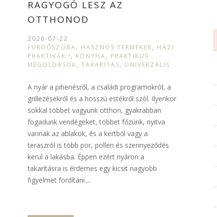
RAGYOGÓ LESZ AZ
OTTHONOD
2026-07-22
FÜRDŐSZOBA
,
HASZNOS TERMÉKEK
,
HÁZI
PRAKTIKÁK !
,
KONYHA
,
PRAKTIKUS
MEGOLDÁSOK
,
TAKARÍTÁS
,
UNIVERZÁLIS
A nyár a pihenésről, a családi programokról, a
grillezésekről és a hosszú estékről szól. Ilyenkor
sokkal többet vagyunk otthon, gyakrabban
fogadunk vendégeket, többet főzünk, nyitva
vannak az ablakok, és a kertből vagy a
teraszról is több por, pollen és szennyeződés
kerül a lakásba. Éppen ezért nyáron a
takarításra is érdemes egy kicsit nagyobb
figyelmet fordítani....