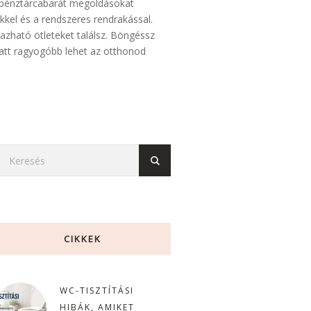
s pénztárcabarát megoldásokat
kel és a rendszeres rendrakással.
azható ötleteket találsz. Böngéssz
alatt ragyogóbb lehet az otthonod
CIKKEK
WC-TISZTÍTÁSI
HIBÁK, AMIKET