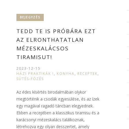
BEJEGYZÉS
TEDD TE IS PRÓBÁRA EZT
AZ ELRONTHATATLAN
MÉZESKALÁCSOS
TIRAMISUT!
2023-12-15
HÁZI PRAKTIKÁK !
,
KONYHA
,
RECEPTEK
,
SÜTÉS-FŐZÉS
Az édes kísértés birodalmában olykor
megtörténik a csodák egyesülése, és az ízek
egy magával ragadó táncban elegyednek.
Ebben a receptben a klasszikus tiramisu és a
karácsonyi mézeskalács találkoznak,
létrehozva egy olyan desszertet, amely