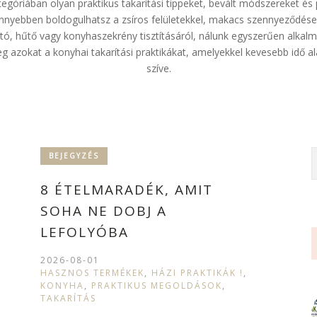
góriában olyan praktikus takarítási tippeket, bevált módszereket é
nnyebben boldogulhatsz a zsíros felületekkel, makacs szennyeződések
ó, hűtő vagy konyhaszekrény tisztításáról, nálunk egyszerűen alkalm
meg azokat a konyhai takarítási praktikákat, amelyekkel kevesebb idő 
szíve.
BEJEGYZÉS
8 ÉTELMARADÉK, AMIT
SOHA NE DOBJ A
LEFOLYÓBA
2026-08-01
HASZNOS TERMÉKEK
,
HÁZI PRAKTIKÁK !
,
KONYHA
,
PRAKTIKUS MEGOLDÁSOK
,
TAKARÍTÁS