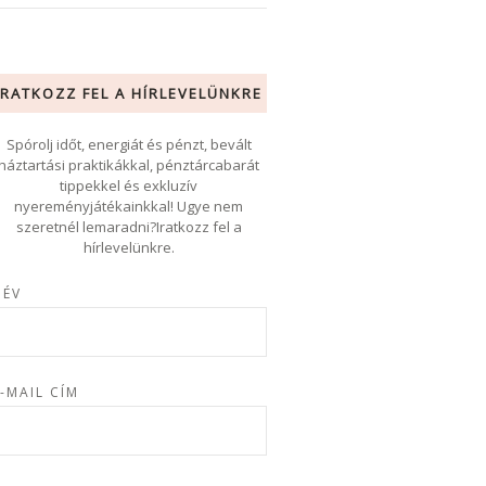
IRATKOZZ FEL A HÍRLEVELÜNKRE
Spórolj időt, energiát és pénzt, bevált
háztartási praktikákkal, pénztárcabarát
tippekkel és exkluzív
nyereményjátékainkkal! Ugye nem
szeretnél lemaradni?Iratkozz fel a
hírlevelünkre.
NÉV
-MAIL CÍM