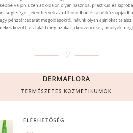
bbé váljon. Ezen az oldalon olyan hasznos, praktikus és kipró
di segítséget jelenthetnek az otthonodban és a hétköznapjaidba
gy pénztárcabarát megoldásokról, nálunk olyan ajánlókat találsz,
mékek között, és találd meg azokat a kedvenceket, amelyek megk
♡
DERMAFLORA
TERMÉSZETES KOZMETIKUMOK
ELÉRHETŐSÉG