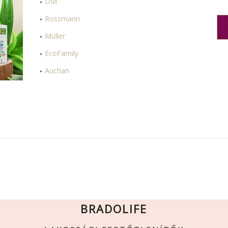
DM
Rossmann
Müller
EcoFamily
Auchan
BRADOLIFE