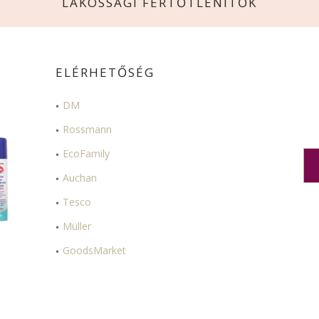
LAKOSSÁGI FERTŐTLENÍTŐK
ELÉRHETŐSÉG
DM
Rossmann
EcoFamily
Auchan
Tesco
Müller
GoodsMarket