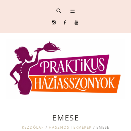
EMESE
KEZDŐLAP
/
HASZNOS TERMÉKEK
/
EMESE