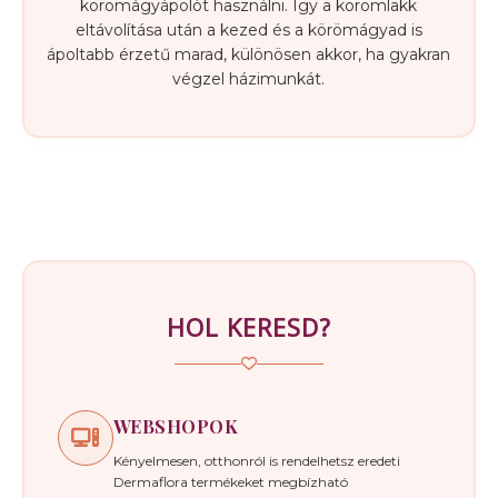
körömágyápolót használni. Így a körömlakk
eltávolítása után a kezed és a körömágyad is
ápoltabb érzetű marad, különösen akkor, ha gyakran
végzel házimunkát.
HOL KERESD?
WEBSHOPOK
Kényelmesen, otthonról is rendelhetsz eredeti
Dermaflora termékeket megbízható