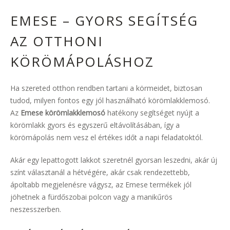
EMESE – GYORS SEGÍTSÉG
AZ OTTHONI
KÖRÖMÁPOLÁSHOZ
Ha szereted otthon rendben tartani a körmeidet, biztosan
tudod, milyen fontos egy jól használható körömlakklemosó.
Az
Emese körömlakklemosó
hatékony segítséget nyújt a
körömlakk gyors és egyszerű eltávolításában, így a
körömápolás nem vesz el értékes időt a napi feladatoktól.
Akár egy lepattogott lakkot szeretnél gyorsan leszedni, akár új
színt választanál a hétvégére, akár csak rendezettebb,
ápoltabb megjelenésre vágysz, az Emese termékek jól
jöhetnek a fürdőszobai polcon vagy a manikűrös
neszesszerben.