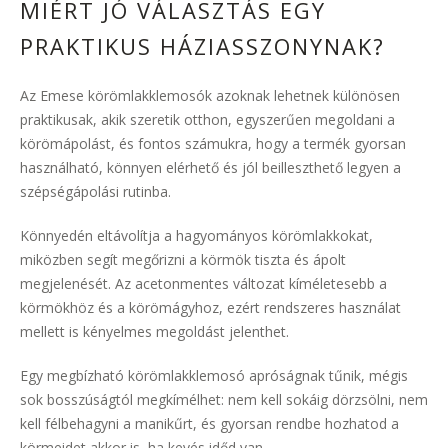
MIÉRT JÓ VÁLASZTÁS EGY
PRAKTIKUS HÁZIASSZONYNAK?
Az Emese körömlakklemosók azoknak lehetnek különösen
praktikusak, akik szeretik otthon, egyszerűen megoldani a
körömápolást, és fontos számukra, hogy a termék gyorsan
használható, könnyen elérhető és jól beilleszthető legyen a
szépségápolási rutinba.
Könnyedén eltávolítja a hagyományos körömlakkokat,
miközben segít megőrizni a körmök tiszta és ápolt
megjelenését. Az acetonmentes változat kíméletesebb a
körmökhöz és a körömágyhoz, ezért rendszeres használat
mellett is kényelmes megoldást jelenthet.
Egy megbízható körömlakklemosó apróságnak tűnik, mégis
sok bosszúságtól megkímélhet: nem kell sokáig dörzsölni, nem
kell félbehagyni a manikűrt, és gyorsan rendbe hozhatod a
körmeidet akkor is, ha kevés időd van.