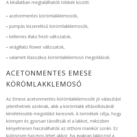
A kínálatban megtalálhatók többek között:
acetonmentes körömlakklemosók,
pumpás kiszerelésű körömlakklemosók,
kellemes illatú fresh változatok,
virágillatú flower változatok,
valamint klasszikus körömlakklemosó megoldások.
ACETONMENTES EMESE
KÖRÖMLAKKLEMOSÓ
Az Emese acetonmentes körömlakklemosók jó választást
jelenthetnek azoknak, akik a körömlakk eltávolításánál
kíméletesebb megoldást keresnek. A termékek célja, hogy
könnyen és gyorsan távolítsák el a lakkot, miközben
kényelmesen használhatók az otthoni manikűr során. Ez
különösen hasznos lehet akkor, ha gyakran lakkozod a