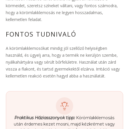
körmeidet, szeretsz színeket váltani, vagy fontos számodra,
hogy a körömlakklemosás ne legyen hosszadalmas,
kellemetlen feladat.
FONTOS TUDNIVALÓ
A körömlakklemosókat mindig jól szellőző helyiségben
használd, és ügyelj arra, hogy a termék ne kerüljön szembe,
nyálkahártyára vagy sérült bőrfelületre. Használat után zárd
vissza a flakont, és tartsd gyermekektől elzárva. Irritáció vagy
kellemetlen reakció esetén hagyd abba a használatát.
Praktikus Háziasszonyok tipp:
Körömlakklemosás
után érdemes kezet mosni, majd kézkrémet vagy