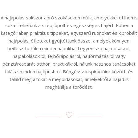
A hajápolás sokszor apró szokásokon múlik, amelyekkel otthon is
sokat tehetünk a szép, ápolt és egészséges hajért. Ebben a
kategóriában praktikus tippeket, egyszerű rutinokat és kipróbált
hajápolási ötleteket gyűjtöttünk össze, amelyek könnyen
beilleszthetők a mindennapokba. Legyen szó hajmosásról,
hajpakolásokról, fejbőrápolásról, hajformázásról vagy
pénztárcabarát otthoni praktikákról, nálunk hasznos tanácsokat
találsz minden hajtípushoz. Böngéssz inspirációink között, és
találd meg azokat a megoldásokat, amelyektől a hajad is
meghálálja a törődést.
♡