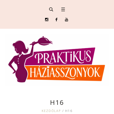
H16
KEZDŐLAP
/
H16