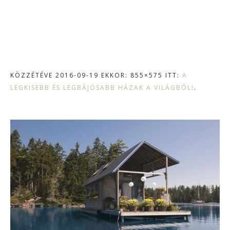
KÖZZÉTÉVE
2016-09-19
EKKOR: 855×575 ITT:
A
LEGKISEBB ÉS LEGBÁJOSABB HÁZAK A VILÁGBÓL!
.