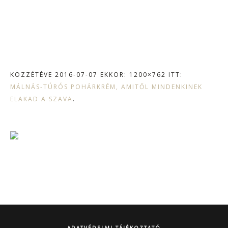
KÖZZÉTÉVE
2016-07-07
EKKOR: 1200×762 ITT:
MÁLNÁS-TÚRÓS POHÁRKRÉM, AMITŐL MINDENKINEK
ELAKAD A SZAVA
.