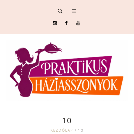
10
KEZDŐLAP
/
10