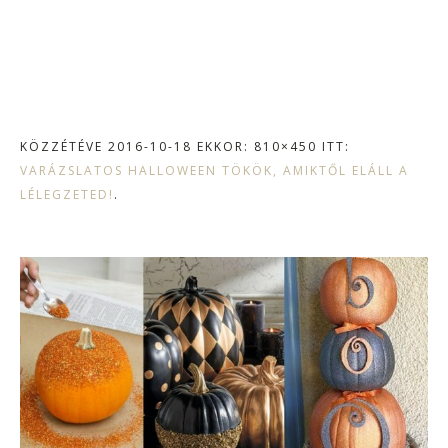
KÖZZÉTÉVE
2016-10-18
EKKOR: 810×450 ITT:
VARÁZSLATOS HALLOWEEN TÖKÖK, AMIKTŐL ELÁLL A
LÉLEGZETED!
.