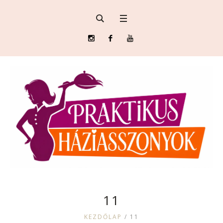
11
KEZDŐLAP
/
11