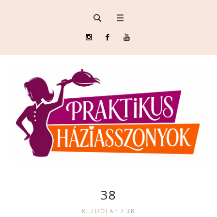
38
KEZDŐLAP
/
38