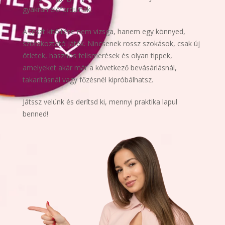
gyakran előfordulnak.
A teszt kitöltése nem vizsga, hanem egy könnyed,
szórakoztató játék. Nincsenek rossz szokások, csak új
ötletek, hasznos felismerések és olyan tippek,
amelyeket akár már a következő bevásárlásnál,
takarításnál vagy főzésnél kipróbálhatsz.
Játssz velünk és derítsd ki, mennyi praktika lapul
benned!