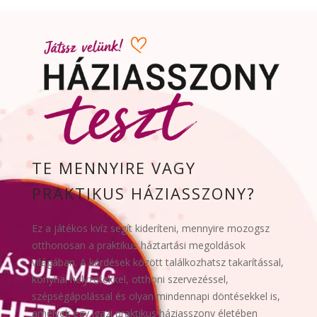
TE MENNYIRE VAGY
PRAKTIKUS HÁZIASSZONY?
Ez a játékos kvíz segít kideríteni, mennyire mozogsz
otthonosan a praktikus háztartási megoldások
világában. A kérdések között találkozhatsz takarítással,
konyhai helyzetekkel, otthoni szervezéssel,
szépségápolással és olyan mindennapi döntésekkel is,
amelyek egy igazi praktikus háziasszony életében