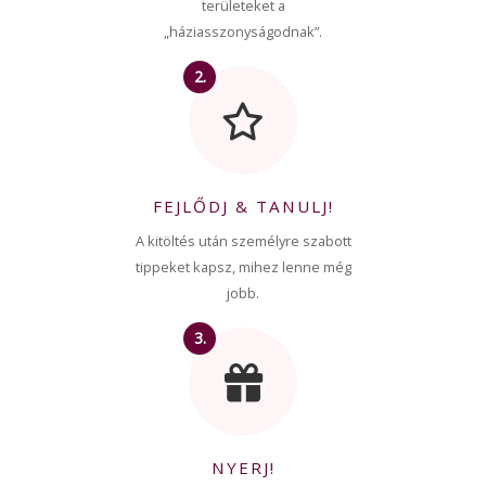
területeket a
„háziasszonyságodnak”.
2.
FEJLŐDJ & TANULJ!
A kitöltés után személyre szabott
tippeket kapsz, mihez lenne még
jobb.
3.
NYERJ!