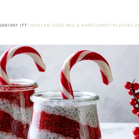
600×901 ITT:
HOGYAN ÚSZD MEG A KARÁCSONYT PLUSZKILÓ