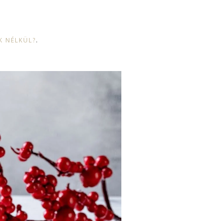
K NÉLKÜL?
.