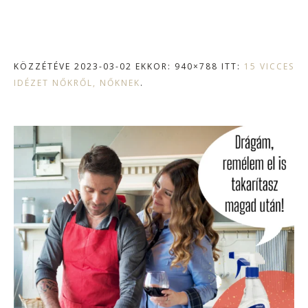
KÖZZÉTÉVE
2023-03-02
EKKOR: 940×788 ITT:
15 VICCES
IDÉZET NŐKRŐL, NŐKNEK
.