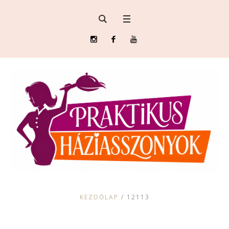
KEZDŐLAP
/
12113