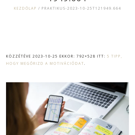
KEZDŐLAP
/
PRAKTIKUS-2023-10-25T121949.664
KÖZZÉTÉVE
2023-10-25
EKKOR: 792×528 ITT:
5 TIPP,
HOGY MEGŐRIZD A MOTIVÁCIÓDAT
.