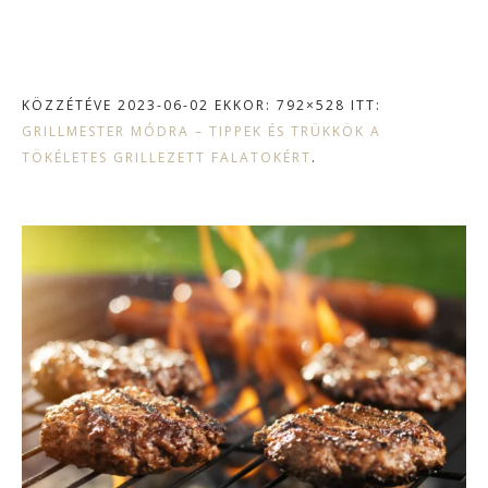
KÖZZÉTÉVE
2023-06-02
EKKOR: 792×528 ITT:
GRILLMESTER MÓDRA – TIPPEK ÉS TRÜKKÖK A
TÖKÉLETES GRILLEZETT FALATOKÉRT
.