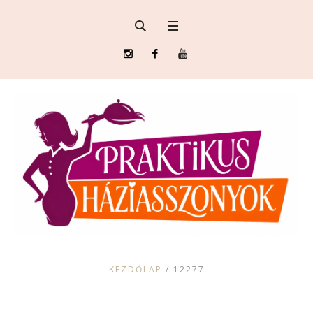
KEZDŐLAP
/
12277