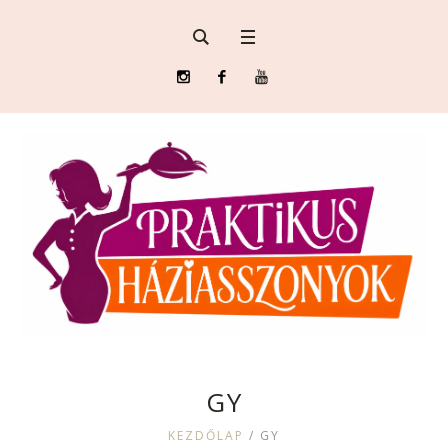
GY
KEZDŐLAP
/
GY