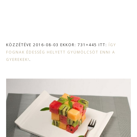
KÖZZÉTÉVE
2016-08-03
EKKOR: 731×445 ITT:
ÍGY
FOGNAK ÉDESSÉG HELYETT GYÜMÖLCSÖT ENNI A
GYEREKEK!
.