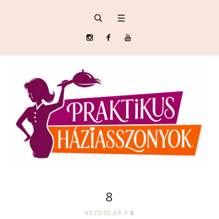
8
KEZDŐLAP
/
8