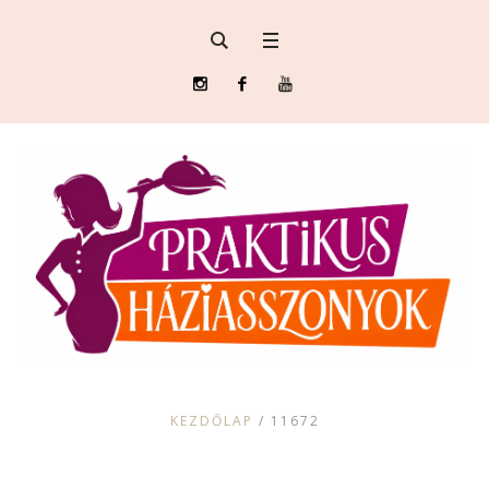
KEZDŐLAP
/
11672