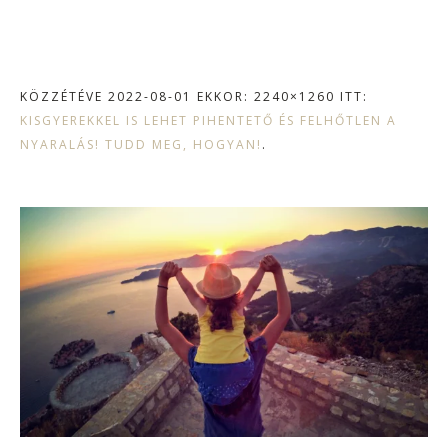
KÖZZÉTÉVE
2022-08-01
EKKOR: 2240×1260 ITT:
KISGYEREKKEL IS LEHET PIHENTETŐ ÉS FELHŐTLEN A
NYARALÁS! TUDD MEG, HOGYAN!
.