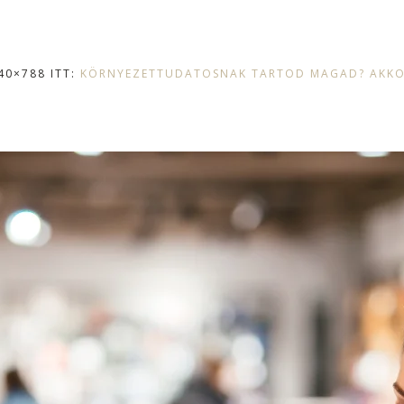
40×788 ITT:
KÖRNYEZETTUDATOSNAK TARTOD MAGAD? AKKOR 