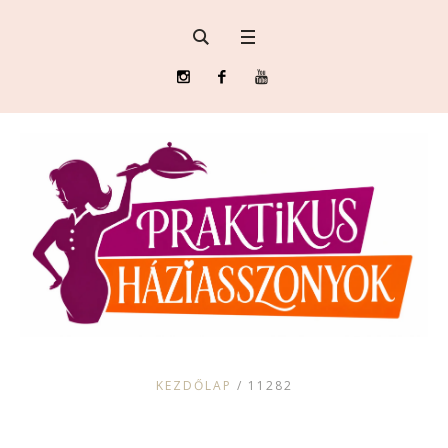
KEZDŐLAP
/
11282