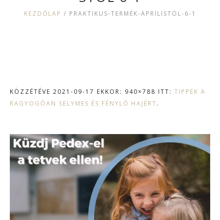
KEZDŐLAP
/
PRAKTIKUS-TERMÉK-ÁPRILISTÓL-6-1
KÖZZÉTÉVE
2021-09-17
EKKOR: 940×788 ITT:
TIPPEK A
RAGYOGÓAN SELYMES ÉS FÉNYLŐ HAJÉRT
.