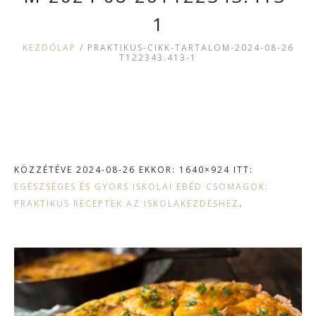
1
KEZDŐLAP
/
PRAKTIKUS-CIKK-TARTALOM-2024-08-26
T122343.413-1
KÖZZÉTÉVE
2024-08-26
EKKOR: 1640×924 ITT:
EGÉSZSÉGES ÉS GYORS ISKOLAI EBÉD CSOMAGOK:
PRAKTIKUS RECEPTEK AZ ISKOLAKEZDÉSHEZ
.