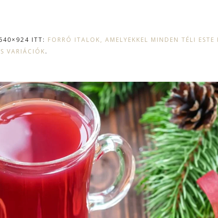
640×924 ITT:
FORRÓ ITALOK, AMELYEKKEL MINDEN TÉLI ESTE
S VARIÁCIÓK
.