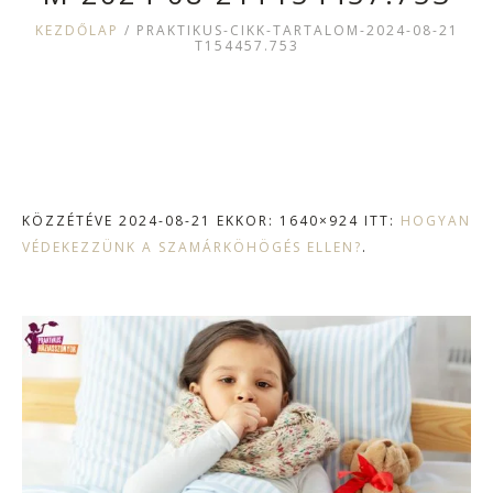
KEZDŐLAP
/
PRAKTIKUS-CIKK-TARTALOM-2024-08-21
T154457.753
KÖZZÉTÉVE
2024-08-21
EKKOR: 1640×924 ITT:
HOGYAN
VÉDEKEZZÜNK A SZAMÁRKÖHÖGÉS ELLEN?
.