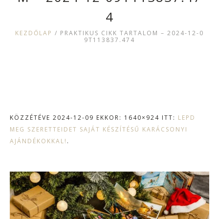
4
KEZDŐLAP
/
PRAKTIKUS CIKK TARTALOM – 2024-12-0
9T113837.474
KÖZZÉTÉVE
2024-12-09
EKKOR: 1640×924 ITT:
LEPD
MEG SZERETTEIDET SAJÁT KÉSZÍTÉSŰ KARÁCSONYI
AJÁNDÉKOKKAL!
.