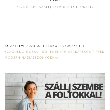
KEZDŐLAP
/
SZÁLLJ SZEMBE A FOLTOKKAL.
KÖZZÉTÉVE
2023-07-13
EKKOR: 940×788 ITT:
SZÁGULDÓ MOSÁS :IDŐ- ÉS ENERGIATAKARÉKOS TIPPEK
MODERN HÁZIASSZONYOKNAK
.