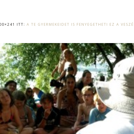
00×241 ITT:
A TE GYERMEKEIDET IS FENYEGETHETI EZ A VESZÉ