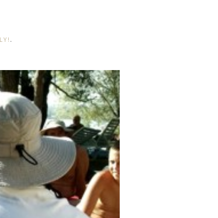
LY!
.