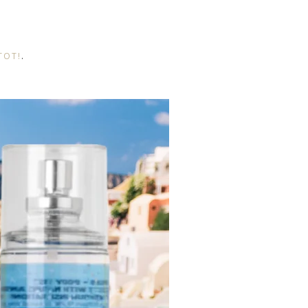
TOT!
.