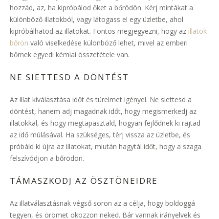
hozzád, az, ha kipróbálod őket a bőrödön. Kérj mintákat a
különböző illatokból, vagy látogass el egy üzletbe, ahol
kipróbálhatod az illatokat. Fontos megjegyezni, hogy az
illatok
bőrön
való viselkedése különböző lehet, mivel az emberi
bőrnek egyedi kémiai összetétele van.
NE SIETTESD A DÖNTÉST
Az illat kiválasztása időt és türelmet igényel. Ne siettesd a
döntést, hanem adj magadnak időt, hogy megismerkedj az
illatokkal, és hogy megtapasztald, hogyan fejlődnek ki rajtad
az idő múlásával. Ha szükséges, térj vissza az üzletbe, és
próbáld ki újra az illatokat, miután hagytál időt, hogy a szaga
felszívódjon a bőrödön.
TÁMASZKODJ AZ ÖSZTÖNEIDRE
Az illatválasztásnak végső soron az a célja, hogy boldoggá
tegyen, és örömet okozzon neked. Bár vannak irányelvek és