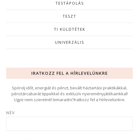
TESTÁPOLÁS
TESZT
TI KÜLDTÉTEK
UNIVERZÁLIS
IRATKOZZ FEL A HÍRLEVELÜNKRE
Spórolj időt, energiát és pénzt, bevált háztartási praktikákkal,
pénztárcabarát tippekkel és exkluzív nyereményjátékainkkal!
Ugye nem szeretnél lemaradni?Iratkozz fel a hírlevelünkre.
NÉV