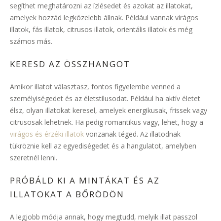
segíthet meghatározni az ízlésedet és azokat az illatokat,
amelyek hozzád legközelebb állnak. Például vannak virágos
illatok, fás illatok, citrusos illatok, orientális illatok és még
számos más.
KERESD AZ ÖSSZHANGOT
Amikor illatot választasz, fontos figyelembe venned a
személyiségedet és az életstílusodat. Például ha aktív életet
élsz, olyan illatokat keresel, amelyek energikusak, frissek vagy
citrusosak lehetnek. Ha pedig romantikus vagy, lehet, hogy a
virágos és érzéki illatok
vonzanak téged. Az illatodnak
tükröznie kell az egyediségedet és a hangulatot, amelyben
szeretnél lenni.
PRÓBÁLD KI A MINTÁKAT ÉS AZ
ILLATOKAT A BŐRÖDÖN
A legjobb módja annak, hogy megtudd, melyik illat passzol