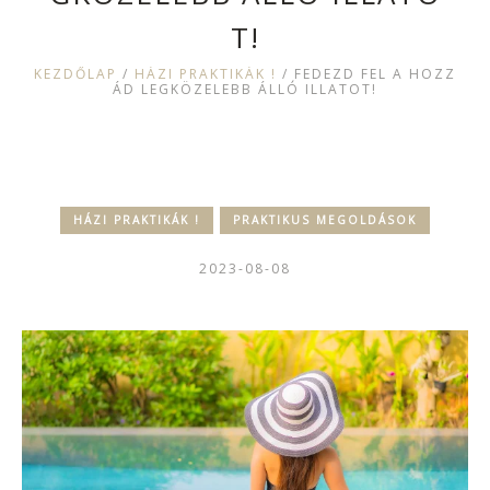
T!
KEZDŐLAP
/
HÁZI PRAKTIKÁK !
/
FEDEZD FEL A HOZZ
ÁD LEGKÖZELEBB ÁLLÓ ILLATOT!
HÁZI PRAKTIKÁK !
PRAKTIKUS MEGOLDÁSOK
2023-08-08