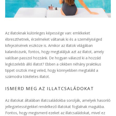
Az illatoknak különleges képessége van: emlékeket
ébreszthetnek, érzelmeket váltanak ki és a személyiséged
kifejezésének eszköze is. Amikor az illatok világában
kalandozunk, fontos, hogy megtaláljuk azt az illatot, amely
valóban passzol hozzánk. De hogyan válaszd ki a hozzád
legközelebb álló illatot? Ebben a cikkben néhány praktikus
tippet osztok meg veled, hogy könnyebben megtaláld a
számodra tökéletes illatot.
ISMERD MEG AZ ILLATCSALÁDOKAT
Az illatokat általában illatcsaládokba sorolják, amelyek hasonló
jellegzetességekkel rendelkező illatokat foglalnak magukba.
Fontos, hogy megismerd ezeket az illatcsaládokat, mivel ez