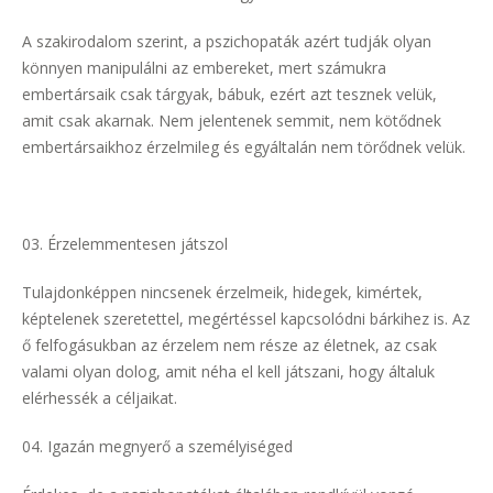
A szakirodalom szerint, a pszichopaták azért tudják olyan
könnyen manipulálni az embereket, mert számukra
embertársaik csak tárgyak, bábuk, ezért azt tesznek velük,
amit csak akarnak. Nem jelentenek semmit, nem kötődnek
embertársaikhoz érzelmileg és egyáltalán nem törődnek velük.
Érzelemmentesen játszol
Tulajdonképpen nincsenek érzelmeik, hidegek, kimértek,
képtelenek szeretettel, megértéssel kapcsolódni bárkihez is. Az
ő felfogásukban az érzelem nem része az életnek, az csak
valami olyan dolog, amit néha el kell játszani, hogy általuk
elérhessék a céljaikat.
Igazán megnyerő a személyiséged