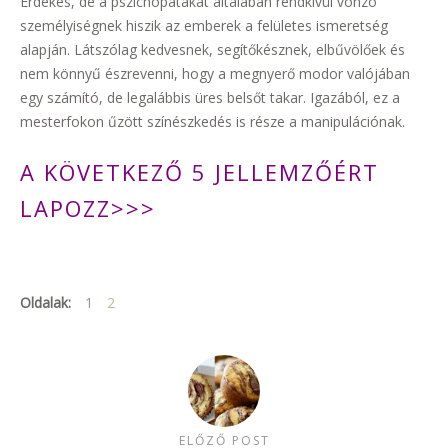
Érdekes, de a pszichopatákat általában rendkívül vonzó
személyiségnek hiszik az emberek a felületes ismeretség
alapján. Látszólag kedvesnek, segítőkésznek, elbűvölőek és
nem könnyű észrevenni, hogy a megnyerő modor valójában
egy számító, de legalábbis üres belsőt takar. Igazából, ez a
mesterfokon űzött színészkedés is része a manipulációnak.
A KÖVETKEZŐ 5 JELLEMZŐÉRT
LAPOZZ>>>
Oldalak:
1
2
ELŐZŐ POST