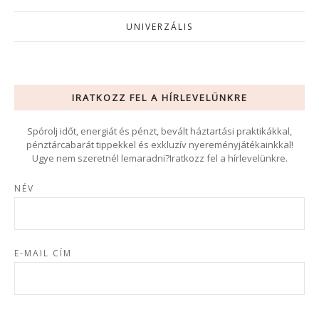
UNIVERZÁLIS
IRATKOZZ FEL A HÍRLEVELÜNKRE
Spórolj időt, energiát és pénzt, bevált háztartási praktikákkal,
pénztárcabarát tippekkel és exkluzív nyereményjátékainkkal!
Ugye nem szeretnél lemaradni?Iratkozz fel a hírlevelünkre.
NÉV
E-MAIL CÍM