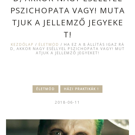
PSZICHOPATA VAGY! MUTA
TJUK A JELLEMZŐ JEGYEKE
T!
KEZDŐLAP
/
ÉLETMÓD
/
HA EZ A 8 ÁLLÍTÁS IGAZ RÁ
D, AKKOR NAGY ESÉLLYEL PSZICHOPATA VAGY! MUT
ATJUK A JELLEMZŐ JEGYEKET!
ÉLETMÓD
HÁZI PRAKTIKÁK !
2018-06-11