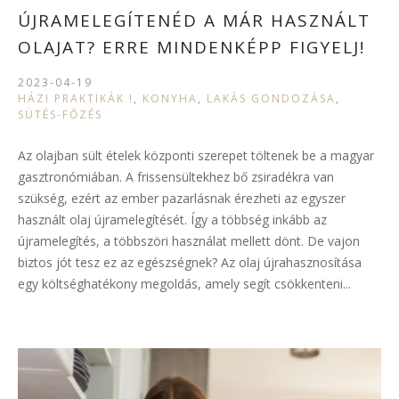
ÚJRAMELEGÍTENÉD A MÁR HASZNÁLT
OLAJAT? ERRE MINDENKÉPP FIGYELJ!
2023-04-19
HÁZI PRAKTIKÁK !
,
KONYHA
,
LAKÁS GONDOZÁSA
,
SÜTÉS-FŐZÉS
Az olajban sült ételek központi szerepet töltenek be a magyar
gasztronómiában. A frissensültekhez bő zsiradékra van
szükség, ezért az ember pazarlásnak érezheti az egyszer
használt olaj újramelegítését. Így a többség inkább az
újramelegítés, a többszöri használat mellett dönt. De vajon
biztos jót tesz ez az egészségnek? Az olaj újrahasznosítása
egy költséghatékony megoldás, amely segít csökkenteni...