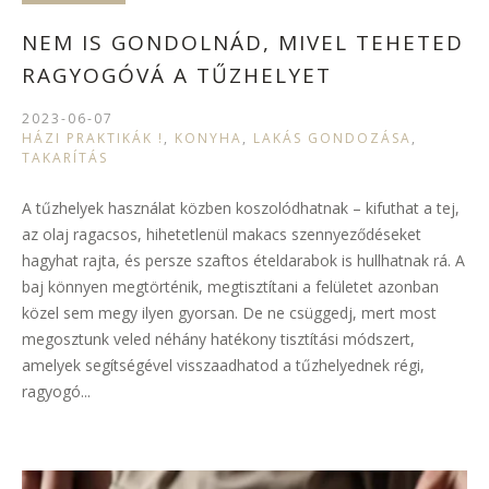
NEM IS GONDOLNÁD, MIVEL TEHETED
RAGYOGÓVÁ A TŰZHELYET
2023-06-07
HÁZI PRAKTIKÁK !
,
KONYHA
,
LAKÁS GONDOZÁSA
,
TAKARÍTÁS
A tűzhelyek használat közben koszolódhatnak – kifuthat a tej,
az olaj ragacsos, hihetetlenül makacs szennyeződéseket
hagyhat rajta, és persze szaftos ételdarabok is hullhatnak rá. A
baj könnyen megtörténik, megtisztítani a felületet azonban
közel sem megy ilyen gyorsan. De ne csüggedj, mert most
megosztunk veled néhány hatékony tisztítási módszert,
amelyek segítségével visszaadhatod a tűzhelyednek régi,
ragyogó...