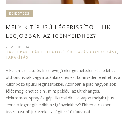
BEJEGYZÉS
MELYIK TÍPUSÚ LÉGFRISSÍTŐ ILLIK
LEGJOBBAN AZ IGÉNYEIDHEZ?
2023-09-04
HÁZI PRAKTIKÁK !
,
ILLATOSÍTÓK
,
LAKÁS GONDOZÁSA
,
TAKARÍTÁS
A kellemes illatú és friss levegő elengedhetetlen része lehet
otthonunknak vagy irodánknak, és ezt könnyedén elérhetjük a
különböző típusú légfrissítőkkel. Azonban a piac nagyon sok
félét meg lehet találni, mint például az ultrahangos,
elektromos, spray és gépi illatosítók. De vajon melyik típus
lenne a legmegfelelőbb az igényeinkhez? Ebben a cikkben
összehasonlítjuk ezeket a légfrissítő típusokat,...