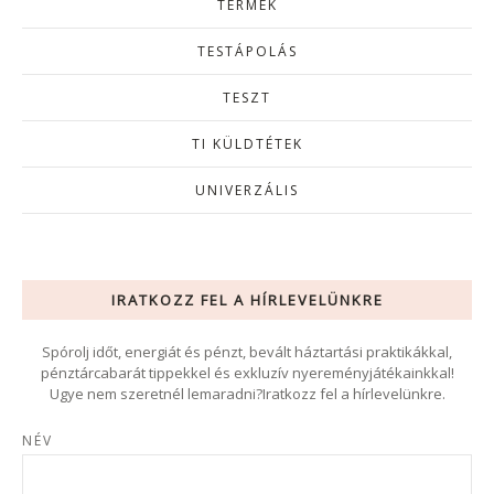
TERMÉK
TESTÁPOLÁS
TESZT
TI KÜLDTÉTEK
UNIVERZÁLIS
IRATKOZZ FEL A HÍRLEVELÜNKRE
Spórolj időt, energiát és pénzt, bevált háztartási praktikákkal,
pénztárcabarát tippekkel és exkluzív nyereményjátékainkkal!
Ugye nem szeretnél lemaradni?Iratkozz fel a hírlevelünkre.
NÉV