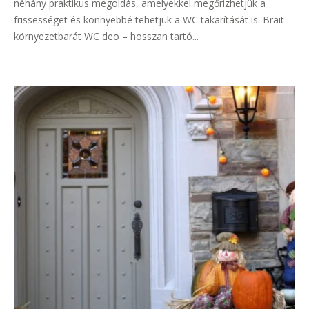
néhány praktikus megoldás, amelyekkel megőrizhetjük a
frissességet és könnyebbé tehetjük a WC takarítását is. Brait
környezetbarát WC deo – hosszan tartó...