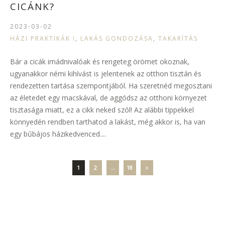
CICÁNK?
2023-03-02
HÁZI PRAKTIKÁK !
,
LAKÁS GONDOZÁSA
,
TAKARÍTÁS
Bár a cicák imádnivalóak és rengeteg örömet okoznak,
ugyanakkor némi kihívást is jelentenek az otthon tisztán és
rendezetten tartása szempontjából. Ha szeretnéd megosztani
az életedet egy macskával, de aggódsz az otthoni környezet
tisztasága miatt, ez a cikk neked szól! Az alábbi tippekkel
könnyedén rendben tarthatod a lakást, még akkor is, ha van
egy bűbájos házikedvenced....
1
2
…
18