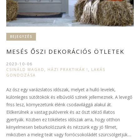
BEJEGYZÉS
MESÉS ŐSZI DEKORÁCIÓS ÖTLETEK
2023-10-06
CSINÁLD MAGAD
,
HÁZI PRAKTIKÁK !
,
LAKÁS
GONDOZÁSA
Az ősz egy varázslatos időszak, melyet a hulló levelek,
különleges sütőtökök és elbűvölő színek jellemeznek. A levegő
friss lesz, környezetünk élénk csodavilággá alakul át.
Előkerülnek a vastag pulóverek és az őszt idéző illatos
gyertyák. Közben ez tökéletes időszak arra, hogy otthon
kényelmesen beburkolózzunk és nézzünk egy jó filmet,
miközben a meleg teát vagy forrócsokoládét szürcsölgetjük....