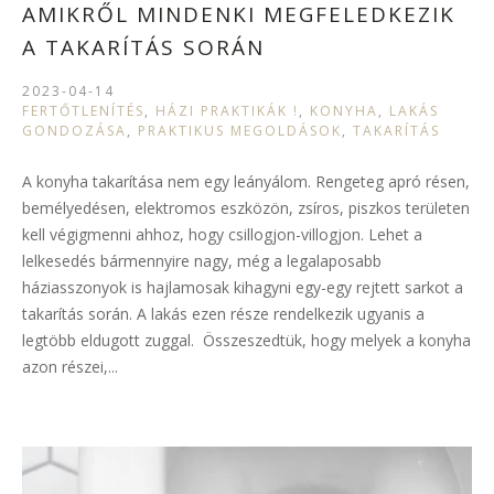
AMIKRŐL MINDENKI MEGFELEDKEZIK
A TAKARÍTÁS SORÁN
2023-04-14
FERTŐTLENÍTÉS
,
HÁZI PRAKTIKÁK !
,
KONYHA
,
LAKÁS
GONDOZÁSA
,
PRAKTIKUS MEGOLDÁSOK
,
TAKARÍTÁS
A konyha takarítása nem egy leányálom. Rengeteg apró résen,
bemélyedésen, elektromos eszközön, zsíros, piszkos területen
kell végigmenni ahhoz, hogy csillogjon-villogjon. Lehet a
lelkesedés bármennyire nagy, még a legalaposabb
háziasszonyok is hajlamosak kihagyni egy-egy rejtett sarkot a
takarítás során. A lakás ezen része rendelkezik ugyanis a
legtöbb eldugott zuggal. Összeszedtük, hogy melyek a konyha
azon részei,...