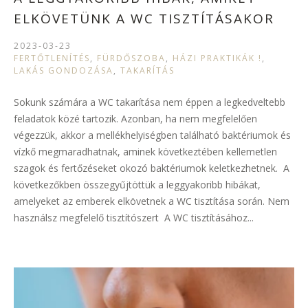
ELKÖVETÜNK A WC TISZTÍTÁSAKOR
2023-03-23
FERTŐTLENÍTÉS
,
FÜRDŐSZOBA
,
HÁZI PRAKTIKÁK !
,
LAKÁS GONDOZÁSA
,
TAKARÍTÁS
Sokunk számára a WC takarítása nem éppen a legkedveltebb
feladatok közé tartozik. Azonban, ha nem megfelelően
végezzük, akkor a mellékhelyiségben található baktériumok és
vízkő megmaradhatnak, aminek következtében kellemetlen
szagok és fertőzéseket okozó baktériumok keletkezhetnek. A
következőkben összegyűjtöttük a leggyakoribb hibákat,
amelyeket az emberek elkövetnek a WC tisztítása során. Nem
használsz megfelelő tisztítószert A WC tisztításához...