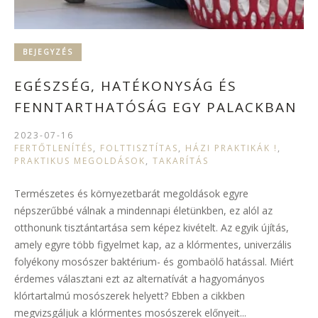
BEJEGYZÉS
EGÉSZSÉG, HATÉKONYSÁG ÉS
FENNTARTHATÓSÁG EGY PALACKBAN
2023-07-16
FERTŐTLENÍTÉS
,
FOLTTISZTÍTAS
,
HÁZI PRAKTIKÁK !
,
PRAKTIKUS MEGOLDÁSOK
,
TAKARÍTÁS
Természetes és környezetbarát megoldások egyre
népszerűbbé válnak a mindennapi életünkben, ez alól az
otthonunk tisztántartása sem képez kivételt. Az egyik újítás,
amely egyre több figyelmet kap, az a klórmentes, univerzális
folyékony mosószer baktérium- és gombaölő hatással. Miért
érdemes választani ezt az alternatívát a hagyományos
klórtartalmú mosószerek helyett? Ebben a cikkben
megvizsgáljuk a klórmentes mosószerek előnyeit...