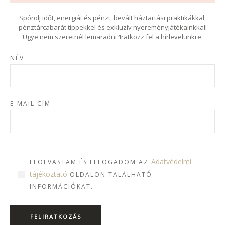
Spórolj időt, energiát és pénzt, bevált háztartási praktikákkal,
pénztárcabarát tippekkel és exkluzív nyereményjátékainkkal!
Ugye nem szeretnél lemaradni?Iratkozz fel a hírlevelünkre.
NÉV
E-MAIL CÍM
Adatvédelmi
ELOLVASTAM ÉS ELFOGADOM AZ
tájékoztató
OLDALON TALÁLHATÓ
INFORMÁCIÓKAT.