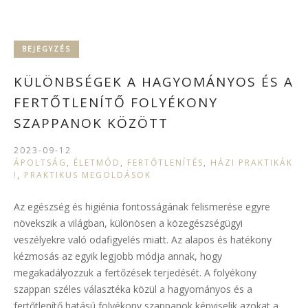
BEJEGYZÉS
KÜLÖNBSÉGEK A HAGYOMÁNYOS ÉS A
FERTŐTLENÍTŐ FOLYÉKONY
SZAPPANOK KÖZÖTT
2023-09-12
ÁPOLTSÁG
,
ÉLETMÓD
,
FERTŐTLENÍTÉS
,
HÁZI PRAKTIKÁK
!
,
PRAKTIKUS MEGOLDÁSOK
Az egészség és higiénia fontosságának felismerése egyre
növekszik a világban, különösen a közegészségügyi
veszélyekre való odafigyelés miatt. Az alapos és hatékony
kézmosás az egyik legjobb módja annak, hogy
megakadályozzuk a fertőzések terjedését. A folyékony
szappan széles választéka közül a hagyományos és a
fertőtlenítő hatású folyékony szappanok képviselik azokat a