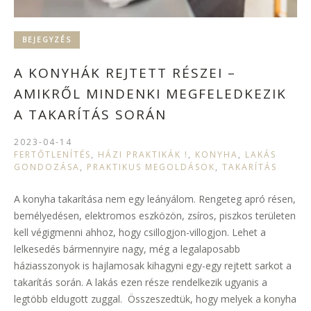
BEJEGYZÉS
A KONYHÁK REJTETT RÉSZEI –
AMIKRŐL MINDENKI MEGFELEDKEZIK
A TAKARÍTÁS SORÁN
2023-04-14
FERTŐTLENÍTÉS
,
HÁZI PRAKTIKÁK !
,
KONYHA
,
LAKÁS
GONDOZÁSA
,
PRAKTIKUS MEGOLDÁSOK
,
TAKARÍTÁS
A konyha takarítása nem egy leányálom. Rengeteg apró résen,
bemélyedésen, elektromos eszközön, zsíros, piszkos területen
kell végigmenni ahhoz, hogy csillogjon-villogjon. Lehet a
lelkesedés bármennyire nagy, még a legalaposabb
háziasszonyok is hajlamosak kihagyni egy-egy rejtett sarkot a
takarítás során. A lakás ezen része rendelkezik ugyanis a
legtöbb eldugott zuggal. Összeszedtük, hogy melyek a konyha