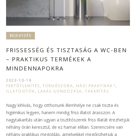
BEJEGYZÉS
FRISSESSÉG ÉS TISZTASÁG A WC-BEN
– PRAKTIKUS TERMÉKEK A
MINDENNAPOKRA
2023-10-19
FERTŐTLENÍTÉS
,
FÜRDŐSZOBA
,
HÁZI PRAKTIKÁK !
,
ILLATOSÍTÓK
,
LAKÁS GONDOZÁSA
,
TAKARÍTÁS
Nagy kihívás, hogy otthonunk illemhelye ne csak tiszta és
higiénikus legyen, hanem mindig friss illatot árasszon. A
nagytakarítás után ugyan a tisztítószerek friss illatát érezhetjük
néhány órán keresztül, de ez hamar elillan. Szerencsére van
néhány praktikus megoldás, amelyekkel megőrizhetjük a