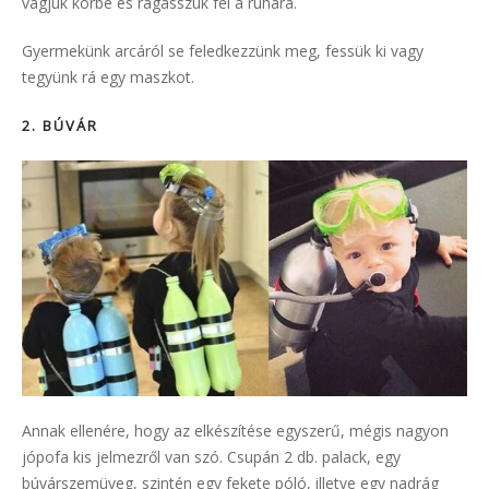
vágjuk körbe és ragasszuk fel a ruhára.
Gyermekünk arcáról se feledkezzünk meg, fessük ki vagy
tegyünk rá egy maszkot.
2
.
BÚVÁR
Annak ellenére, hogy az elkészítése egyszerű, mégis nagyon
jópofa kis jelmezről van szó. Csupán 2 db. palack, egy
búvárszemüveg, szintén egy fekete póló, illetve egy nadrág