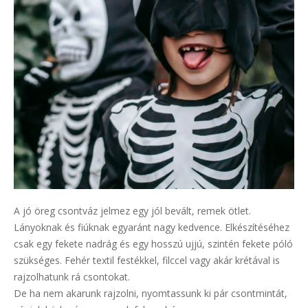
A jó öreg csontváz jelmez egy jól bevált, remek ötlet.
Lányoknak és fiúknak egyaránt nagy kedvence. Elkészítéséhez
csak egy fekete nadrág és egy hosszú ujjú, szintén fekete póló
szükséges. Fehér textil festékkel, filccel vagy akár krétával is
rajzolhatunk rá csontokat.
De ha nem akarunk rajzolni, nyomtassunk ki pár csontmintát,