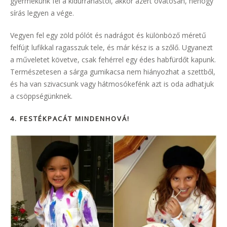
gyermekünk fél a kidurranástól, akkor azért óvatosan, nehogy
sírás legyen a vége.
Vegyen fel egy zöld pólót és nadrágot és különböző méretű
felfújt lufikkal ragasszuk tele, és már kész is a szőlő. Ugyanezt
a műveletet követve, csak fehérrel egy édes habfürdőt kapunk.
Természetesen a sárga gumikacsa nem hiányozhat a szettből,
és ha van szivacsunk vagy hátmosókefénk azt is oda adhatjuk
a csöppségünknek.
4. FESTÉKPACÁT MINDENHOVÁ!