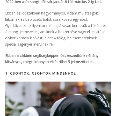
2022-ben a farsangi időszak január 6-tól március 2-ig tart.
Ebben az időszakban hagyományos, vidám mulatságok,
lakomák és beöltözős bálok sora követi egymást.
Gyerkőceinknek ilyenkor mindig lázasan keressük a tökéletes
farsangi jelmezeket, amiknek a beszerzése vagy elkészítése
olykor komoly kihívást jelent – főleg, ha csemeténknek
speciális igényei merülnek fel.
Ebben a cikkben segítségképpen összeszedtünk néhány
látványos, mégis könnyen elkészíthető jelmezötletet.
1. CSONTOK, CSONTOK MINDENHOL