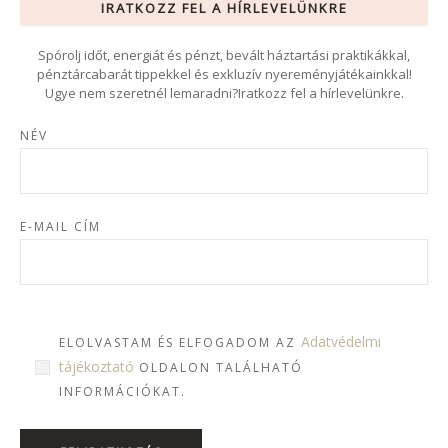
IRATKOZZ FEL A HÍRLEVELÜNKRE
Spórolj időt, energiát és pénzt, bevált háztartási praktikákkal,
pénztárcabarát tippekkel és exkluzív nyereményjátékainkkal!
Ugye nem szeretnél lemaradni?Iratkozz fel a hírlevelünkre.
NÉV
E-MAIL CÍM
Adatvédelmi
ELOLVASTAM ÉS ELFOGADOM AZ
tájékoztató
OLDALON TALÁLHATÓ
INFORMÁCIÓKAT.