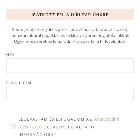
IRATKOZZ FEL A HÍRLEVELÜNKRE
Spórolj időt, energiát és pénzt, bevált háztartási praktikákkal,
pénztárcabarát tippekkel és exkluzív nyereményjátékainkkal!
Ugye nem szeretnél lemaradni?Iratkozz fel a hírlevelünkre.
NÉV
E-MAIL CÍM
Adatvédelmi
ELOLVASTAM ÉS ELFOGADOM AZ
tájékoztató
OLDALON TALÁLHATÓ
INFORMÁCIÓKAT.