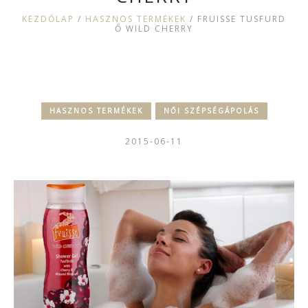
KEZDŐLAP
/
HASZNOS TERMÉKEK
/
FRUISSE TUSFÜRD
Ő WILD CHERRY
HASZNOS TERMÉKEK
NŐI SZÉPSÉGÁPOLÁS
2015-06-11