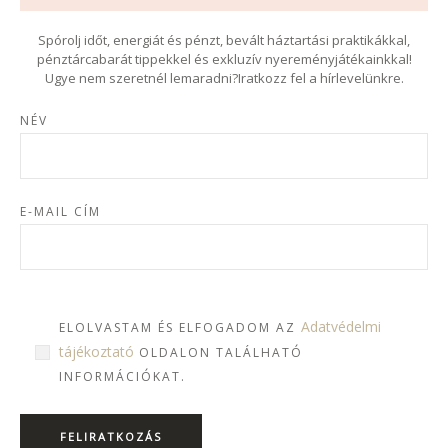
Spórolj időt, energiát és pénzt, bevált háztartási praktikákkal,
pénztárcabarát tippekkel és exkluzív nyereményjátékainkkal!
Ugye nem szeretnél lemaradni?Iratkozz fel a hírlevelünkre.
NÉV
E-MAIL CÍM
Adatvédelmi
ELOLVASTAM ÉS ELFOGADOM AZ
tájékoztató
OLDALON TALÁLHATÓ
INFORMÁCIÓKAT.