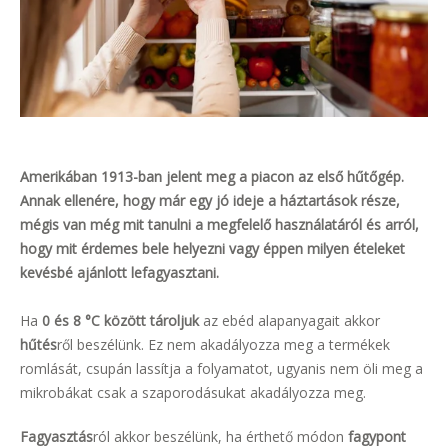
Amerikában 1913-ban jelent meg a piacon az első hűtőgép.
Annak ellenére, hogy már egy jó ideje a háztartások része,
mégis van még mit tanulni a megfelelő használatáról és arról,
hogy mit érdemes bele helyezni vagy éppen milyen ételeket
kevésbé ajánlott lefagyasztani.
Ha
0 és 8 °C között tároljuk
az ebéd alapanyagait akkor
hűtés
ről beszélünk. Ez nem akadályozza meg a termékek
romlását, csupán lassítja a folyamatot, ugyanis nem öli meg a
mikrobákat csak a szaporodásukat akadályozza meg.
Fagyasztás
ról akkor beszélünk, ha érthető módon
fagypont