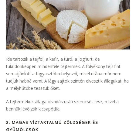
Ide tartozik a tejföl, a kefir, a túró, a joghurt, de
tulajdonképpen mindenféle tejtermék. A folyékony tejszínt
sem ajánlott a fagyasztóba helyezni, mivel utána már nem
tudjuk habbá verni. A lágy sajtok szintén elvesztik állagukat, ha
a mélyhűtőbe tesszük őket.
A tejtermékek állaga olvadás után szemcsés lesz, mivel a
bennük lévő zsír kicsapódik.
2. MAGAS VÍZTARTALMÚ ZÖLDSÉGEK ÉS
GYÜMÖLCSÖK