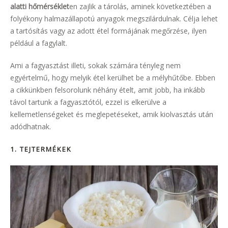
alatti hőmérséklet
en zajlik a tárolás, aminek következtében a
folyékony halmazállapotú anyagok megszilárdulnak. Célja lehet
a tartósítás vagy az adott étel formájának megőrzése, ilyen
például a fagylalt.
Ami a fagyasztást illeti, sokak számára tényleg nem
egyértelmű, hogy melyik étel kerülhet be a mélyhűtőbe. Ebben
a cikkünkben felsorolunk néhány ételt, amit jobb, ha inkább
távol tartunk a fagyasztótól, ezzel is elkerülve a
kellemetlenségeket és meglepetéseket, amik kiolvasztás után
adódhatnak.
1.
TEJTERMÉKEK