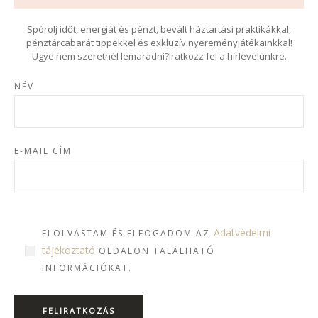
Spórolj időt, energiát és pénzt, bevált háztartási praktikákkal,
pénztárcabarát tippekkel és exkluzív nyereményjátékainkkal!
Ugye nem szeretnél lemaradni?Iratkozz fel a hírlevelünkre.
NÉV
E-MAIL CÍM
Adatvédelmi
ELOLVASTAM ÉS ELFOGADOM AZ
tájékoztató
OLDALON TALÁLHATÓ
INFORMÁCIÓKAT.