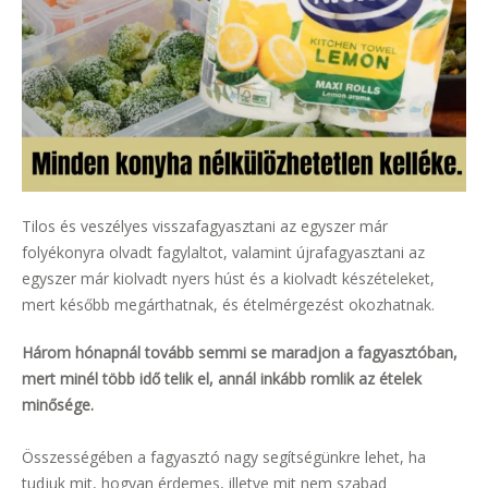
Tilos és veszélyes visszafagyasztani az egyszer már
folyékonyra olvadt fagylaltot, valamint újrafagyasztani az
egyszer már kiolvadt nyers húst és a kiolvadt készételeket,
mert később megárthatnak, és ételmérgezést okozhatnak.
Három hónapnál tovább semmi se maradjon a fagyasztóban,
mert minél több idő telik el, annál inkább romlik az ételek
minősége.
Összességében a fagyasztó nagy segítségünkre lehet, ha
tudjuk mit, hogyan érdemes, illetve mit nem szabad