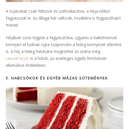
A tojásokat csak feltörve és szétválasztva, a héja nélkül
fagyasszuk le. Az állaga bár változik, továbbra is fogyasztható
marad.
Héjában sose tegyük a fagyasztóba, ugyanis a baktériumok
könnyen el tudnak rajta szaporodni a hideg környezet ellenére
is. A héj a hideg hatására megtörhet és utána még
takaríthatjuk
is a hűtőt, az esetleges egyéb fertőzések
elkerülése érdekében.
5. HABCSÓKOK ÉS EGYÉB MÁZAS SÜTEMÉNYEK