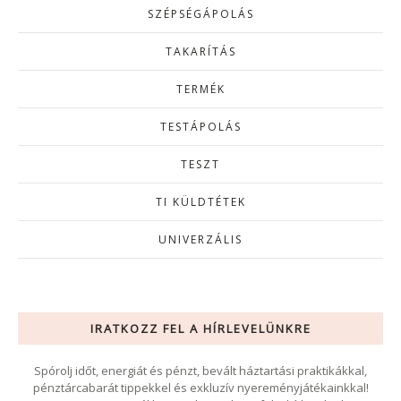
SZÉPSÉGÁPOLÁS
TAKARÍTÁS
TERMÉK
TESTÁPOLÁS
TESZT
TI KÜLDTÉTEK
UNIVERZÁLIS
IRATKOZZ FEL A HÍRLEVELÜNKRE
Spórolj időt, energiát és pénzt, bevált háztartási praktikákkal,
pénztárcabarát tippekkel és exkluzív nyereményjátékainkkal!