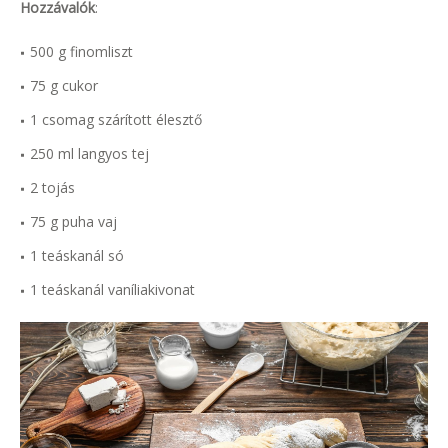
Hozzávalók
:
500 g finomliszt
75 g cukor
1 csomag szárított élesztő
250 ml langyos tej
2 tojás
75 g puha vaj
1 teáskanál só
1 teáskanál vaníliakivonat