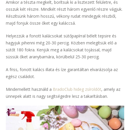
Amikor a tészta megkelt, borítsuk ki a lisztezett felületre, és
osszuk két részre. Mindkét részt három egyenlő részre vágjuk.
Készítsünk három hosszú, vékony rudat mindegyik részből,
majd fonjuk össze őket egy kaláccsá.
Helyezzük a fonott kalácsokat sütőpapírral bélelt tepsire és
hagyjuk pihenni még 20-30 percig. Közben melegítsük elő a
sütőt 180 fokra. Kenjük meg a kalácsokat tojással, majd
süssük őket aranybarnára, körülbelül 25-30 percig.
A friss, fonott kalács illata és íze garantáltan elvarázsolja az
egész családot.
Mindemellett használd a
BradoClub hideg zsíroldót
, amely az
ünnepek alatt is nagy segítségedre lesz a takarításban.