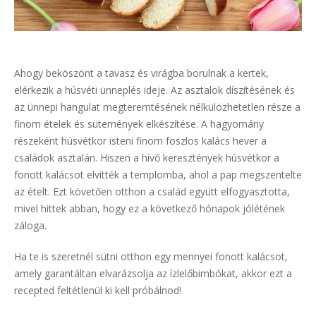
Ahogy beköszönt a tavasz és virágba borulnak a kertek,
elérkezik a húsvéti ünneplés ideje. Az asztalok díszítésének és
az ünnepi hangulat megteremtésének nélkülözhetetlen része a
finom ételek és sütemények elkészítése. A hagyomány
részeként húsvétkor isteni finom foszlos kalács hever a
családok asztalán. Hiszen a hívő keresztények húsvétkor a
fonott kalácsot elvitték a templomba, ahol a pap megszentelte
az ételt. Ezt követően otthon a család együtt elfogyasztotta,
mivel hittek abban, hogy ez a következő hónapok jólétének
záloga.
Ha te is szeretnél sütni otthon egy mennyei fonott kalácsot,
amely garantáltan elvarázsolja az ízlelőbimbókat, akkor ezt a
recepted feltétlenül ki kell próbálnod!