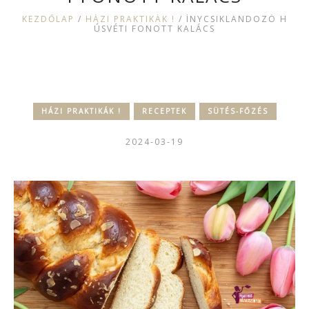
KEZDŐLAP
/
HÁZI PRAKTIKÁK !
/
ÍNYCSIKLANDOZÓ H
ÚSVÉTI FONOTT KALÁCS
HÁZI PRAKTIKÁK !
RECEPTEK
SÜTÉS-FŐZÉS
2024-03-19