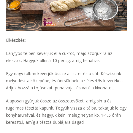
Elkészítés:
Langyos tejben keverjük el a cukrot, majd szórjuk rá az
élesztőt. Hagyjuk állni 5-10 percig, amíg felhabzik.
Egy nagy tálban keverjük össze a lisztet és a sót. Készítsünk
mélyedést a közepébe, és öntsük bele az élesztős keveréket.
Adjuk hozzá a tojásokat, puha vajat és vanília kivonatot.
Alaposan gyúrjuk össze az összetevőket, amíg sima és
rugalmas tésztát kapunk. Tegyük vissza a tálba, takarjuk le egy
konyharuhával, és hagyjuk kelni meleg helyen kb. 1-1,5 órán
keresztül, amíg a tészta duplájára dagad.