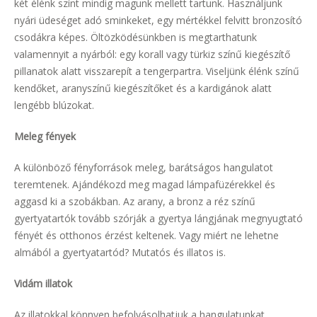
két élénk színt mindig magunk mellett tartunk. Használjunk
nyári üdeséget adó sminkeket, egy mértékkel felvitt bronzosító
csodákra képes. Öltözködésünkben is megtarthatunk
valamennyit a nyárból: egy korall vagy türkiz színű kiegészítő
pillanatok alatt visszarepít a tengerpartra. Viseljünk élénk színű
kendőket, aranyszínű kiegészítőket és a kardigánok alatt
lengébb blúzokat.
Meleg fények
A különböző fényforrások meleg, barátságos hangulatot
teremtenek. Ajándékozd meg magad lámpafüzérekkel és
aggasd ki a szobákban. Az arany, a bronz a réz színű
gyertyatartók tovább szórják a gyertya lángjának megnyugtató
fényét és otthonos érzést keltenek. Vagy miért ne lehetne
almából a gyertyatartód? Mutatós és illatos is.
Vidám illatok
Az illatokkal könnyen befolyásolhatjuk a hangulatunkat.