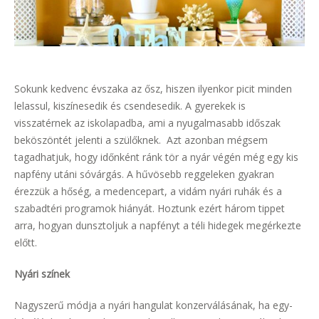
Sokunk kedvenc évszaka az ősz, hiszen ilyenkor picit minden
lelassul, kiszínesedik és csendesedik. A gyerekek is
visszatérnek az iskolapadba, ami a nyugalmasabb időszak
beköszöntét jelenti a szülőknek. Azt azonban mégsem
tagadhatjuk, hogy időnként ránk tör a nyár végén még egy kis
napfény utáni sóvárgás. A hűvösebb reggeleken gyakran
érezzük a hőség, a medencepart, a vidám nyári ruhák és a
szabadtéri programok hiányát. Hoztunk ezért három tippet
arra, hogyan dunsztoljuk a napfényt a téli hidegek megérkezte
előtt.
Nyári színek
Nagyszerű módja a nyári hangulat konzerválásának, ha egy-