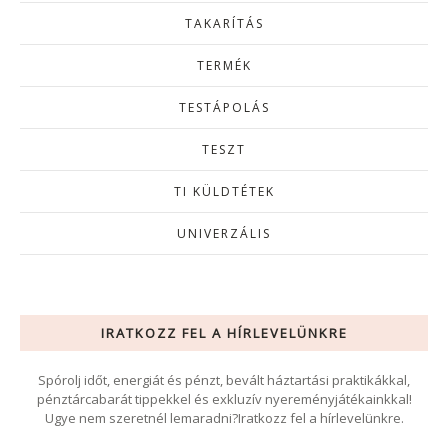
TAKARÍTÁS
TERMÉK
TESTÁPOLÁS
TESZT
TI KÜLDTÉTEK
UNIVERZÁLIS
IRATKOZZ FEL A HÍRLEVELÜNKRE
Spórolj időt, energiát és pénzt, bevált háztartási praktikákkal,
pénztárcabarát tippekkel és exkluzív nyereményjátékainkkal!
Ugye nem szeretnél lemaradni?Iratkozz fel a hírlevelünkre.