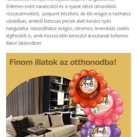
Érdemes ezért narancsból és a nyarat idéző citrusokból,
rózsaszirmokból, potpurrit készíteni, de élő virágot is tarthatsz
vázáidban, amiktől biztosan percek alatt kerülsz nyári
hangulatba. Használhatsz virágos, citromos, levendulás zselés
légfrissítőt is, amik hosszú időn keresztül árasztanak kellemes
illatot lakásodban.