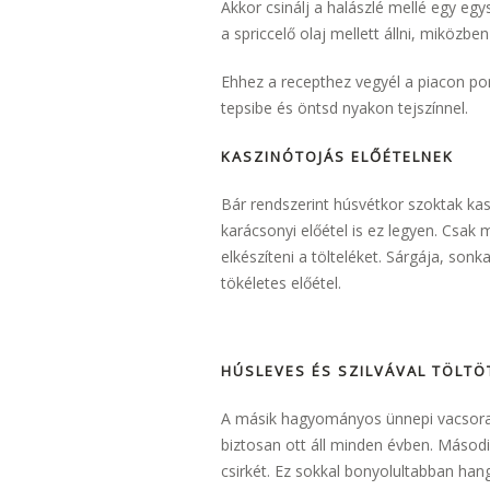
Akkor csinálj a halászlé mellé egy egy
a spriccelő olaj mellett állni, miközbe
Ehhez a recepthez vegyél a piacon pon
tepsibe és öntsd nyakon tejszínnel.
KASZINÓTOJÁS ELŐÉTELNEK
Bár rendszerint húsvétkor szoktak ka
karácsonyi előétel is ez legyen. Csak m
elkészíteni a tölteléket. Sárgája, so
tökéletes előétel.
HÚSLEVES ÉS SZILVÁVAL TÖLTÖ
A másik hagyományos ünnepi vacsora 
biztosan ott áll minden évben. Második
csirkét. Ez sokkal bonyolultabban hang