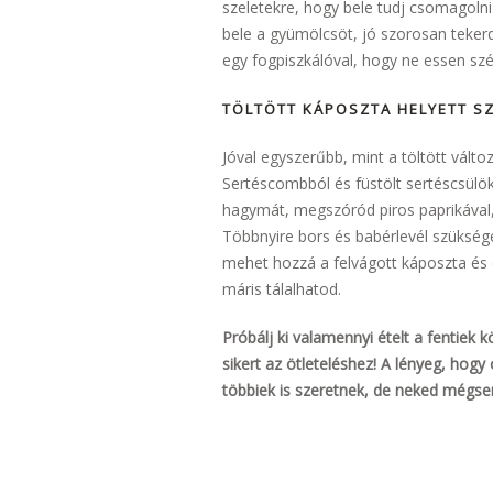
szeletekre, hogy bele tudj csomagolni 
bele a gyümölcsöt, jó szorosan tekerd
egy fogpiszkálóval, hogy ne essen sz
TÖLTÖTT KÁPOSZTA HELYETT S
Jóval egyszerűbb, mint a töltött válto
Sertéscombból és füstölt sertéscsülö
hagymát, megszóród piros paprikával,
Többnyire bors és babérlevél szüksége
mehet hozzá a felvágott káposzta és eg
máris tálalhatod.
Próbálj ki valamennyi ételt a fentiek k
sikert az ötleteléshez! A lényeg, hogy
többiek is szeretnek, de neked mégse