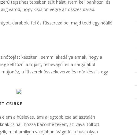
szerű tejszínes tepsiben sült halat. Nem kell panírozni és
n alig várod, hogy kisüljön végre az összes darab.
tyot, darabold fel és fűszerezd be, majd tedd egy hőálló
szinótojást készíteni, semmi akadálya annak, hogy a
eg kell főzni a tojást, félbevágni és a sárgájából
nka majonéz, a fűszerek összekeverve és már kész is egy
TT CSIRKE
elem a húsleves, ami a legtöbb család asztalán
nak csinálj hozzá baconbe tekert, szilvával töltött
zik, mint amilyen valójában. Vágd fel a húst olyan