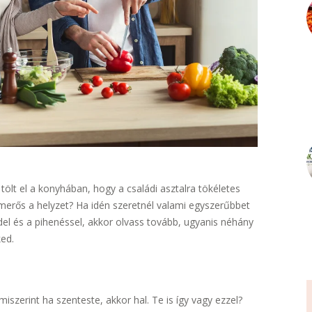
ölt el a konyhában, hogy a családi asztalra tökéletes
merős a helyzet? Ha idén szeretnél valami egyszerűbbet
iddel és a pihenéssel, akkor olvass tovább, ugyanis néhány
ked.
szerint ha szenteste, akkor hal. Te is így vagy ezzel?