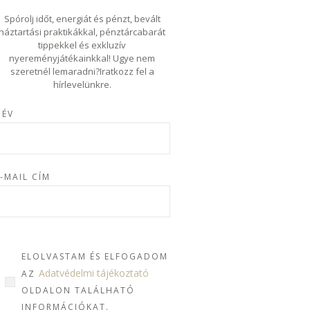
Spórolj időt, energiát és pénzt, bevált
háztartási praktikákkal, pénztárcabarát
tippekkel és exkluzív
nyereményjátékainkkal! Ugye nem
szeretnél lemaradni?Iratkozz fel a
hírlevelünkre.
NÉV
-MAIL CÍM
ELOLVASTAM ÉS ELFOGADOM
Adatvédelmi tájékoztató
AZ
OLDALON TALÁLHATÓ
INFORMÁCIÓKAT.