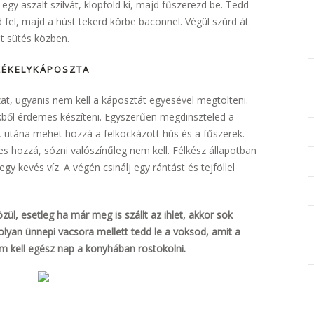
egy aszalt szilvát, klopfold ki, majd fűszerezd be. Tedd
 fel, majd a húst tekerd körbe baconnel. Végül szúrd át
ét sütés közben.
ZÉKELYKÁPOSZTA
zat, ugyanis nem kell a káposztát egyesével megtölteni.
kből érdemes készíteni. Egyszerűen megdinszteled a
 utána mehet hozzá a felkockázott hús és a fűszerek.
s hozzá, sózni valószínűleg nem kell. Félkész állapotban
y kevés víz. A végén csinálj egy rántást és tejföllel
özül, esetleg ha már meg is szállt az ihlet, akkor sok
 olyan ünnepi vacsora mellett tedd le a voksod, amit a
m kell egész nap a konyhában rostokolni.