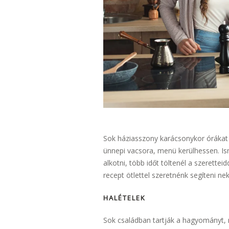
Sok háziasszony karácsonykor órákat t
ünnepi vacsora, menü kerülhessen. Is
alkotni, több időt töltenél a szerette
recept ötlettel szeretnénk segíteni ne
HALÉTELEK
Sok családban tartják a hagyományt, mi