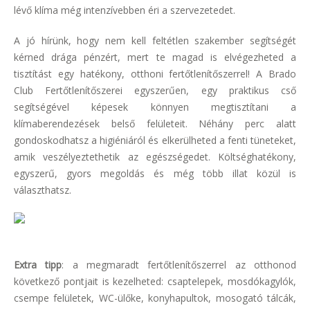
lévő klíma még intenzívebben éri a szervezetedet.
A jó hírünk, hogy nem kell feltétlen szakember segítségét
kérned drága pénzért, mert te magad is elvégezheted a
tisztítást egy hatékony, otthoni fertőtlenítőszerrel! A Brado
Club Fertőtlenítőszerei egyszerűen, egy praktikus cső
segítségével képesek könnyen megtisztítani a
klímaberendezések belső felületeit. Néhány perc alatt
gondoskodhatsz a higiéniáról és elkerülheted a fenti tüneteket,
amik veszélyeztethetik az egészségedet. Költséghatékony,
egyszerű, gyors megoldás és még több illat közül is
választhatsz.
Extra tipp
: a megmaradt fertőtlenítőszerrel az otthonod
következő pontjait is kezelheted:
csaptelepek, mosdókagylók,
csempe felületek, WC-ülőke, konyhapultok, mosogató tálcák,