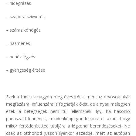
– hidegrázás
– szapora szívverés
– száraz köhögés
– hasmenés
– nehéz légzés
– gyengeség érzése
Ezek a tünetek nagyon megtévesztőek, mert az orvosok akár
megfázásra, influenzára is foghatják őket, de a nyári melegben
ezek a betegségek nem túl jellemzőek. Így, ha hasonló
panaszaid lennének, mindenképp gondolkozz el azon, hogy
mikor fertőtlenítetted utoljára a légkondi berendezéseket. Ne
csak az otthonod jusson ilyenkor eszedbe, mert az autóban