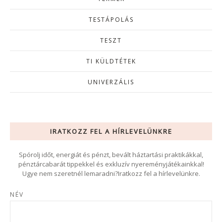
TESTÁPOLÁS
TESZT
TI KÜLDTÉTEK
UNIVERZÁLIS
IRATKOZZ FEL A HÍRLEVELÜNKRE
Spórolj időt, energiát és pénzt, bevált háztartási praktikákkal,
pénztárcabarát tippekkel és exkluzív nyereményjátékainkkal!
Ugye nem szeretnél lemaradni?Iratkozz fel a hírlevelünkre.
NÉV