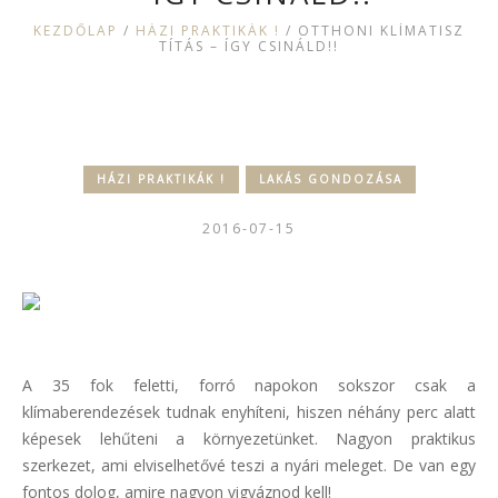
KEZDŐLAP
/
HÁZI PRAKTIKÁK !
/
OTTHONI KLÍMATISZ
TÍTÁS – ÍGY CSINÁLD!!
HÁZI PRAKTIKÁK !
LAKÁS GONDOZÁSA
2016-07-15
A 35 fok feletti, forró napokon sokszor csak a
klímaberendezések tudnak enyhíteni, hiszen néhány perc alatt
képesek lehűteni a környezetünket. Nagyon praktikus
szerkezet, ami elviselhetővé teszi a nyári meleget. De van egy
fontos dolog, amire nagyon vigyáznod kell!