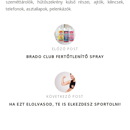
szeméttárolók, hűtőszekrény külső részei, ajtók, kilincsek,
telefonok, asztallapok, pelenkázók.
ELŐZŐ POST
BRADO CLUB FERTŐTLENÍTŐ SPRAY
KÖVETKEZŐ POST
HA EZT ELOLVASOD, TE IS ELKEZDESZ SPORTOLNI!