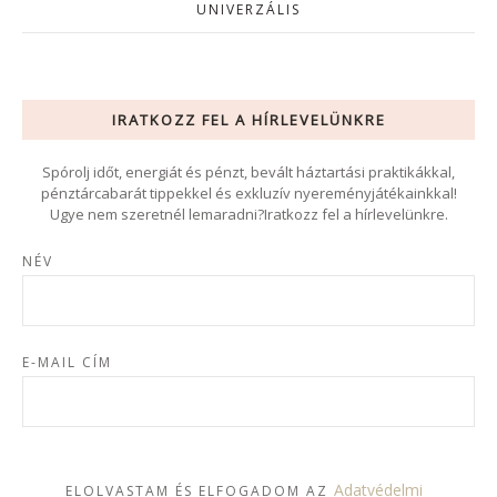
UNIVERZÁLIS
IRATKOZZ FEL A HÍRLEVELÜNKRE
Spórolj időt, energiát és pénzt, bevált háztartási praktikákkal,
pénztárcabarát tippekkel és exkluzív nyereményjátékainkkal!
Ugye nem szeretnél lemaradni?Iratkozz fel a hírlevelünkre.
NÉV
E-MAIL CÍM
Adatvédelmi
ELOLVASTAM ÉS ELFOGADOM AZ