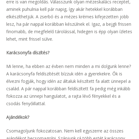
erre is van megoldás. Válasszunk olyan mézeskalács receptet,
aminek puhulnia kell pár napig, így akár hetekkel korábban
elkészíthetjük. A zserbó és a mézes krémes kifejezetten jobb
lesz, ha pár nappal korábban készülnek el. Igaz, a bejgli frissen
finomabb, de megfelelő tárolással, hidegen is épp olyan ízletes
lehet, mint frissel sülve.
Karácsonyfa díszítés?
Mi lenne, ha ebben az évben nem minden a mi dolgunk lenne?
A karácsonyfa feldíszítését bízzuk idén a gyerekekre. Ők is
élvezni fogják, hogy idén az általuk készített fa alatt ünnepel a
család. A pár nappal korábban feldíszített fa pedig még inkább
fokozza az ünnepi hangulatot, a rajta lévő fényekkel és a
csodás fenyőillattal.
Ajándékok?
Csomagoljunk fokozatosan. Nem kell egyszerre az összes
ajándékot becsomagolni. Szánjunk rá több estét karácsony