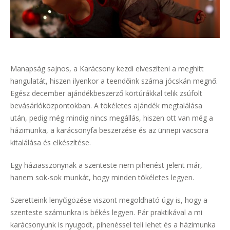
Manapság sajnos, a Karácsony kezdi elveszíteni a meghitt
hangulatát, hiszen ilyenkor a teendőink száma jócskán megnő.
Egész december ajándékbeszerző körtúrákkal telik zsúfolt
bevásárlóközpontokban. A tökéletes ajándék megtalálása
után, pedig még mindig nincs megállás, hiszen ott van még a
házimunka, a karácsonyfa beszerzése és az ünnepi vacsora
kitalálása és elkészítése.
Egy háziasszonynak a szenteste nem pihenést jelent már,
hanem sok-sok munkát, hogy minden tökéletes legyen.
Szeretteink lenyűgözése viszont megoldható úgy is, hogy a
szenteste számunkra is békés legyen. Pár praktikával a mi
karácsonyunk is nyugodt, pihenéssel teli lehet és a házimunka