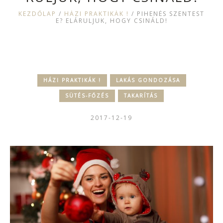
KEZDŐLAP
/
HÁZI PRAKTIKÁK !
/
PIHENÉS SZENTEST
E? ELÁRULJUK, HOGY CSINÁLD!
HÁZI PRAKTIKÁK !
LAKÁS GONDOZÁSA
SÜTÉS-FŐZÉS
TAKARÍTÁS
2017-12-19