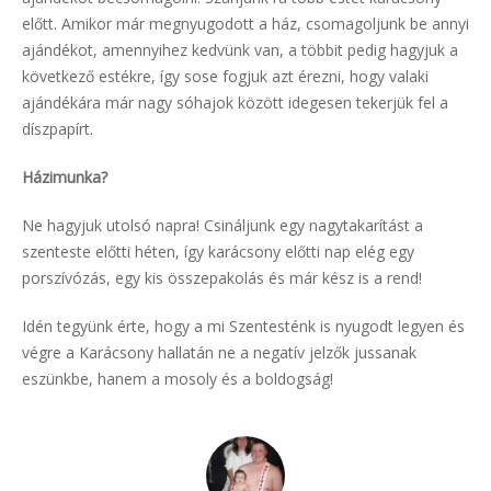
előtt. Amikor már megnyugodott a ház, csomagoljunk be annyi
ajándékot, amennyihez kedvünk van, a többit pedig hagyjuk a
következő estékre, így sose fogjuk azt érezni, hogy valaki
ajándékára már nagy sóhajok között idegesen tekerjük fel a
díszpapírt.
Házimunka?
Ne hagyjuk utolsó napra! Csináljunk egy nagytakarítást a
szenteste előtti héten, így karácsony előtti nap elég egy
porszívózás, egy kis összepakolás és már kész is a rend!
Idén tegyünk érte, hogy a mi Szentesténk is nyugodt legyen és
végre a Karácsony hallatán ne a negatív jelzők jussanak
eszünkbe, hanem a mosoly és a boldogság!