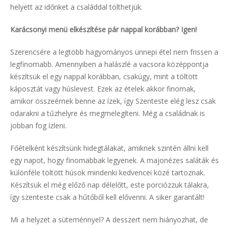
helyett az időnket a családdal tölthetjük.
Karácsonyi menü elkészítése pár nappal korábban? Igen!
Szerencsére a legtöbb hagyományos ünnepi étel nem frissen a
legfinomabb. Amennyiben a halászlé a vacsora középpontja
készítsük el egy nappal korábban, csakúgy, mint a töltött
káposztát vagy húslevest. Ezek az ételek akkor finomak,
amikor összeérnek benne az ízek, így Szenteste elég lesz csak
odarakni a tűzhelyre és megmelegíteni. Még a családnak is
jobban fog ízleni.
Főételként készítsünk hidegtálakat, amiknek szintén állni kell
egy napot, hogy finomabbak legyenek. A majonézes saláták és
különféle töltött húsok mindenki kedvencei közé tartoznak.
Készítsük el még előző nap délelőtt, este porciózzuk tálakra,
így szenteste csak a hűtőből kell elővenni. A siker garantált!
Mi a helyzet a süteménnyel? A desszert nem hiányozhat, de