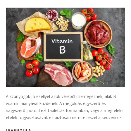
A szúnyogok jó eséllyel azok véréből csemegéznek, akik B-
vitamin hiányával küzdenek. A megoldás egyszerű és
nagyszerű: pótold ezt tabletták formájában, vagy a megfelelő
ételek fogyasztásával, és biztosan nem te leszel a kedvencük.
LEVENDULA