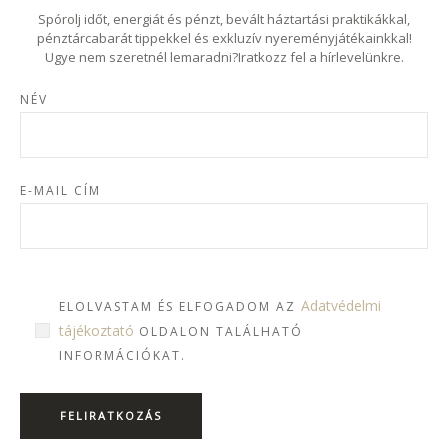
Spórolj időt, energiát és pénzt, bevált háztartási praktikákkal,
pénztárcabarát tippekkel és exkluzív nyereményjátékainkkal!
Ugye nem szeretnél lemaradni?Iratkozz fel a hírlevelünkre.
NÉV
E-MAIL CÍM
Adatvédelmi
ELOLVASTAM ÉS ELFOGADOM AZ
tájékoztató
OLDALON TALÁLHATÓ
INFORMÁCIÓKAT.