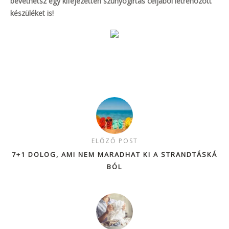
bevethetsz egy kifejezetten szúnyogírtás céljából létrehozott
készüléket is!
ELŐZŐ POST
7+1 DOLOG, AMI NEM MARADHAT KI A STRANDTÁSKÁ
BÓL