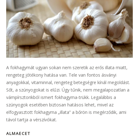
A fokhagymát ugyan sokan nem szeretik az erős illata miatt,
rengeteg jótékony hatása van. Tele van fontos ásványi
anyagokkal, vitaminnal, rengeteg betegségre kínál megoldást.
Sőt, a szúnyogokat is elűzi. Úgy tűnik, nem megalapozatlan a
vámpírsztorikból ismert fokhagyma-trükk. Legalábbis a
szúnyogok esetében biztosan hatásos lehet, mivel az
elfogyasztott fokhagyma „illata” a bőrön is megérződik, ami
távol tartja a vérszívókat.
ALMAECET