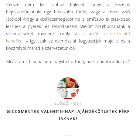
Persze nem kell ahhoz baleset, hogy a kezeink
bepiszkolódjanak: egy hosszabb túrán, vagy a réten való
játéktól -hogy a kisállatsimogatót ne is említsük- is piszkosak
lesznek a gyerek- és felnőttkezek! Mielőtt megbontanánk a
szendvicseket, mindenki törölje át a kezét
kézfertőtlenítő
kendővel
– így csak az elemózsiát fogyasztjuk majd el és a
kosz távol marad a szervezetünktől!
Mi az, amit ti soha nem hagytok otthon, ha kirándulni indultok?
ELŐZŐ POST
GICCSMENTES VALENTIN-NAPI AJÁNDÉKÖTLETEK FÉRF
IAKNAK!