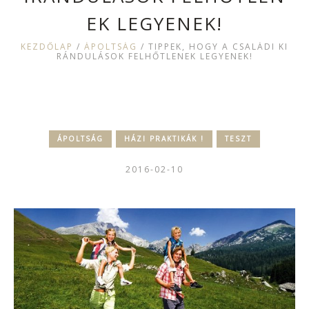
EK LEGYENEK!
KEZDŐLAP
/
ÁPOLTSÁG
/
TIPPEK, HOGY A CSALÁDI KI
RÁNDULÁSOK FELHŐTLENEK LEGYENEK!
ÁPOLTSÁG
HÁZI PRAKTIKÁK !
TESZT
2016-02-10