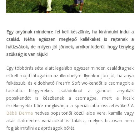
Egy anyának mindenre fel kell készülnie, ha kirándulni indul a
család. Néha egészen meglepő kellékeket is rejtenek a
hátizsákok, de milyen jól jönnek, amikor kiderül, hogy tényleg
szükség is van rájuk!
Egy többórás séta alatt legalább egyszer minden családtagnak
el kell majd látogatnia az illemhelyre. llyenkor jön jól, ha anya
felkészült, és eldobható Fresh’n Soft wc-kendőt is csomagolt a
táskába. Kisgyerekes családoknál a gondos anyukák
popsikendőt is készítenek a csomagba, mert a kicsik
érzékenyebb bőre megkívánja a speciálisabb összetevőket! A
Bébé Derma
nedves popsitörlői közül aloe vera, kamilla vagy
akár illatmentes variációkat is találsz, melyek biztosan nem
fogják irritálni az apróságok bőrét.