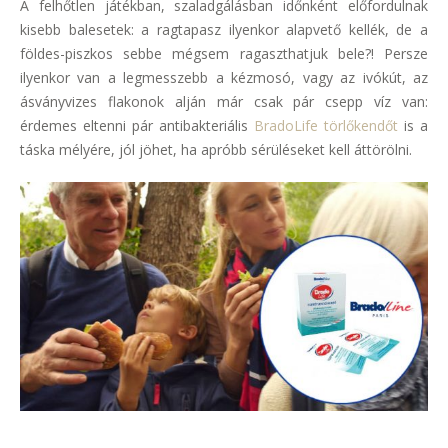
A felhőtlen játékban, szaladgálásban időnként előfordulnak
kisebb balesetek: a ragtapasz ilyenkor alapvető kellék, de a
földes-piszkos sebbe mégsem ragaszthatjuk bele?! Persze
ilyenkor van a legmesszebb a kézmosó, vagy az ivókút, az
ásványvizes flakonok alján már csak pár csepp víz van:
érdemes eltenni pár antibakteriális
BradoLife törlőkendőt
is a
táska mélyére, jól jöhet, ha apróbb sérüléseket kell áttörölni.