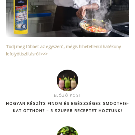
Tudj meg többet az egyszerű, mégis hihetetlenül hatékony
lefolyótisztításról!>>>
ELŐZŐ POST
HOGYAN KÉSZÍTS FINOM ÉS EGÉSZSÉGES SMOOTHIE-
KAT OTTHON? – 3 SZUPER RECEPTET HOZTUNK!