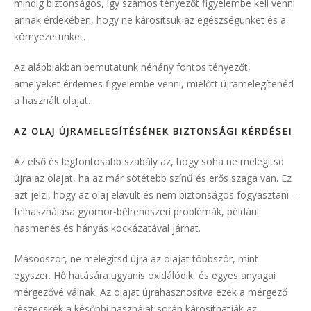
mindig biztonságos, így számos tényezőt figyelembe kell venni
annak érdekében, hogy ne károsítsuk az egészségünket és a
környezetünket.
Az alábbiakban bemutatunk néhány fontos tényezőt,
amelyeket érdemes figyelembe venni, mielőtt újramelegítenéd
a használt olajat.
AZ OLAJ ÚJRAMELEGÍTÉSÉNEK BIZTONSÁGI KÉRDÉSEI
Az első és legfontosabb szabály az, hogy soha ne melegítsd
újra az olajat, ha az már sötétebb színű és erős szaga van. Ez
azt jelzi, hogy az olaj elavult és nem biztonságos fogyasztani –
felhasználása gyomor-bélrendszeri problémák, például
hasmenés és hányás kockázatával járhat.
Másodszor, ne melegítsd újra az olajat többször, mint
egyszer. Hő hatására ugyanis oxidálódik, és egyes anyagai
mérgezővé válnak. Az olajat újrahasznosítva ezek a mérgező
részecskék a későbbi használat során károsíthatják az