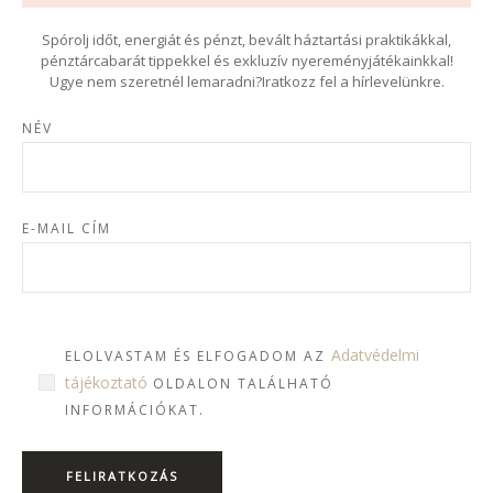
Spórolj időt, energiát és pénzt, bevált háztartási praktikákkal,
pénztárcabarát tippekkel és exkluzív nyereményjátékainkkal!
Ugye nem szeretnél lemaradni?Iratkozz fel a hírlevelünkre.
NÉV
E-MAIL CÍM
Adatvédelmi
ELOLVASTAM ÉS ELFOGADOM AZ
tájékoztató
OLDALON TALÁLHATÓ
INFORMÁCIÓKAT.