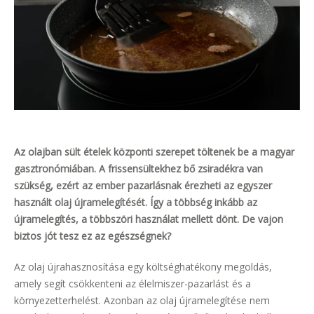
Az olajban sült ételek központi szerepet töltenek be a magyar
gasztronómiában. A frissensültekhez bő zsiradékra van
szükség, ezért az ember pazarlásnak érezheti az egyszer
használt olaj újramelegítését. Így a többség inkább az
újramelegítés, a többszöri használat mellett dönt. De vajon
biztos jót tesz ez az egészségnek?
Az olaj újrahasznosítása egy költséghatékony megoldás,
amely segít csökkenteni az élelmiszer-pazarlást és a
környezetterhelést. Azonban az olaj újramelegítése nem