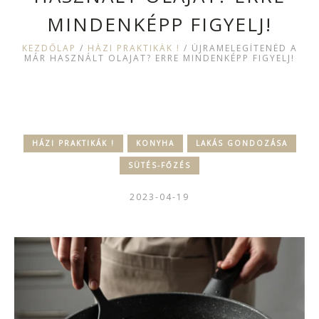
MINDENKÉPP FIGYELJ!
KEZDŐLAP
/
HÁZI PRAKTIKÁK !
/
ÚJRAMELEGÍTENÉD A
MÁR HASZNÁLT OLAJAT? ERRE MINDENKÉPP FIGYELJ!
HÁZI PRAKTIKÁK !
KONYHA
LAKÁS GONDOZÁSA
SÜTÉS-FŐZÉS
2023-04-19