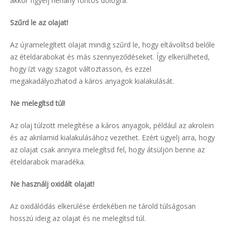
akkor figyelj néhány fontos dologra.
Szűrd le az olajat!
Az újramelegített olajat mindig szűrd le, hogy eltávolítsd belőle
az ételdarabokat és más szennyeződéseket. Így elkerülheted,
hogy ízt vagy szagot változtasson, és ezzel
megakadályozhatod a káros anyagok kialakulását.
Ne melegítsd túl!
Az olaj túlzott melegítése a káros anyagok, például az akrolein
és az akrilamid kialakulásához vezethet. Ezért ügyelj arra, hogy
az olajat csak annyira melegítsd fel, hogy átsüljön benne az
ételdarabok maradéka.
Ne használj oxidált olajat!
Az oxidálódás elkerülése érdekében ne tárold túlságosan
hosszú ideig az olajat és ne melegítsd túl.