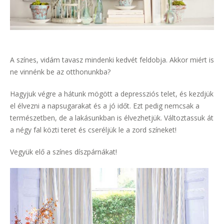
A színes, vidám tavasz mindenki kedvét feldobja. Akkor miért is
ne vinnénk be az otthonunkba?
Hagyjuk végre a hátunk mögött a depressziós telet, és kezdjük
el élvezni a napsugarakat és a jó időt. Ezt pedig nemcsak a
természetben, de a lakásunkban is élvezhetjük. Változtassuk át
a négy fal közti teret és cseréljük le a zord színeket!
Vegyük elő a színes díszpárnákat!