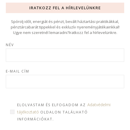
IRATKOZZ FEL A HÍRLEVELÜNKRE
Spórolj időt, energiát és pénzt, bevált háztartási praktikákkal,
pénztárcabarát tippekkel és exkluzív nyereményjátékainkkal!
Ugye nem szeretnél lemaradni?Iratkozz fel a hírlevelünkre.
NÉV
E-MAIL CÍM
Adatvédelmi
ELOLVASTAM ÉS ELFOGADOM AZ
tájékoztató
OLDALON TALÁLHATÓ
INFORMÁCIÓKAT.