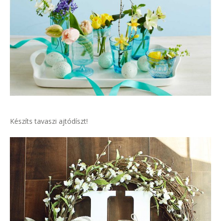
Készíts tavaszi ajtódíszt!