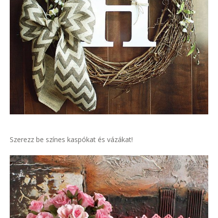
Szerezz be színes kaspókat és vázákat!