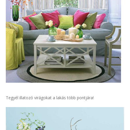
Tegyél illatozó virágokat a lakás több pontjára!