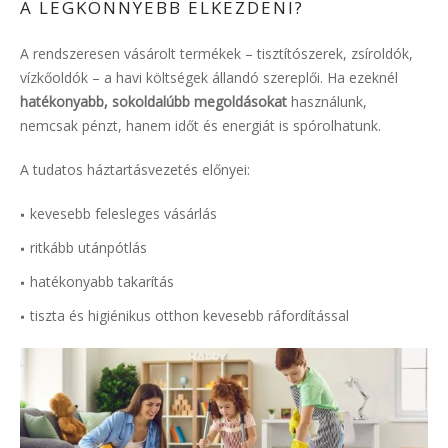
A LEGKÖNNYEBB ELKEZDENI?
A rendszeresen vásárolt termékek – tisztítószerek, zsíroldók,
vízkőoldók – a havi költségek állandó szereplői. Ha ezeknél
hatékonyabb, sokoldalúbb megoldásokat
használunk,
nemcsak pénzt, hanem időt és energiát is spórolhatunk.
A tudatos háztartásvezetés előnyei:
kevesebb felesleges vásárlás
ritkább utánpótlás
hatékonyabb takarítás
tiszta és higiénikus otthon kevesebb ráfordítással