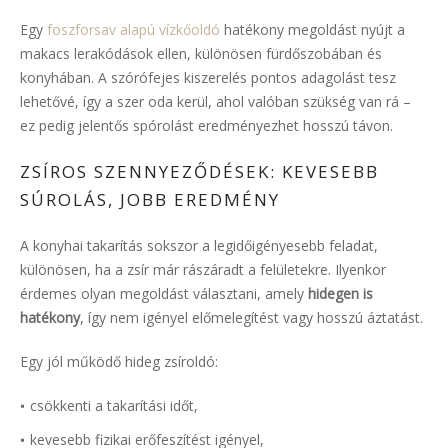
Egy
foszforsav alapú vízkőoldó
hatékony megoldást nyújt a
makacs lerakódások ellen, különösen fürdőszobában és
konyhában. A szórófejes kiszerelés pontos adagolást tesz
lehetővé, így a szer oda kerül, ahol valóban szükség van rá –
ez pedig jelentős spórolást eredményezhet hosszú távon.
ZSÍROS SZENNYEZŐDÉSEK: KEVESEBB
SÚROLÁS, JOBB EREDMÉNY
A konyhai takarítás sokszor a legidőigényesebb feladat,
különösen, ha a zsír már rászáradt a felületekre. Ilyenkor
érdemes olyan megoldást választani, amely
hidegen is
hatékony
, így nem igényel előmelegítést vagy hosszú áztatást.
Egy jól működő hideg zsíroldó:
csökkenti a takarítási időt,
kevesebb fizikai erőfeszítést igényel,