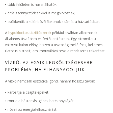
több felületen is használhatók,
erős szennyeződésekkel is megbirkóznak,
csökkentik a különböző flakonok számát a háztartásban.
A
hypokloritos tisztítószerek
például kiválóan alkalmasak
általános tisztításra és fertőtlenítésre is. Egy citromillatú
változat külön előny, hiszen a tisztaság mellé friss, kellemes
illatot is biztosít, ami motiválóvá teszi a rendszeres takarítást.
VÍZKŐ: AZ EGYIK LEGKÖLTSÉGESEBB
PROBLÉMA, HA ELHANYAGOLJUK
A vízkő nemcsak esztétikai gond, hanem hosszú távon:
károsítja a csaptelepeket,
rontja a háztartási gépek hatékonyságát,
növeli az energiafelhasználást.