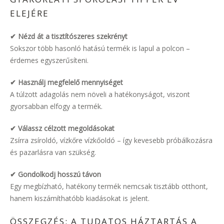
ELEJÉRE
✔ Nézd át a tisztítószeres szekrényt
Sokszor több hasonló hatású termék is lapul a polcon –
érdemes egyszerűsíteni.
✔ Használj megfelelő mennyiséget
A túlzott adagolás nem növeli a hatékonyságot, viszont
gyorsabban elfogy a termék.
✔ Válassz célzott megoldásokat
Zsírra zsíroldó, vízkőre vízkőoldó – így kevesebb próbálkozásra
és pazarlásra van szükség.
✔ Gondolkodj hosszú távon
Egy megbízható, hatékony termék nemcsak tisztább otthont,
hanem kiszámíthatóbb kiadásokat is jelent.
ÖSSZEGZÉS: A TUDATOS HÁZTARTÁS A