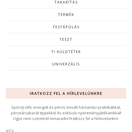
TAKARÍTÁS
TERMÉK
TESTÁPOLÁS
TESZT
TI KÜLDTÉTEK
UNIVERZÁLIS
IRATKOZZ FEL A HÍRLEVELÜNKRE
Spórolj időt, energiát és pénzt, bevált háztartási praktikákkal,
pénztárcabarát tippekkel és exkluzív nyereményjátékainkkal!
Ugye nem szeretnél lemaradni?Iratkozz fel a hírlevelünkre.
NÉV