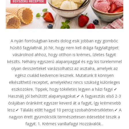
A nyári forróságban kevés dolog esik jobban egy gombóc
hűsítő fagylaltnál. Jó hír, hogy nem kell drága fagylaltgépet
vásárolnod ahhoz, hogy otthon is krémes, ízletes fagyit
készíts. Néhány egyszerű alapanyaggal és egy kis türelemmel
olyan desszerteket varázsolhatsz az asztalra, amelyek az
egész család kedvencei lesznek. Mutatunk 8 könnyen
elkészíthető receptet, amelyekhez nincs szükség különleges
eszközökre. Tippek, hogy tökéletes legyen a házi fagyi ✔
Használj jól behűtött alapanyagokat.✔ A fagyasztás első 2-3
órájában óránként egyszer keverd át a fagyit, így krémesebb
lesz.✔ Tálalás előtt hagyd 10 percig szobahőmérsékleten.✔ A
nagyon érett gyümölcsök természetesen édesebbé teszik a
fagyit. 1. Krémes vaníliafagyi Hozzávalók...