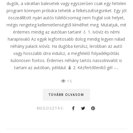
dugók, a váratlan balesetek vagy egyszerűen csak egy hirtelen
program könnyen próbára tehetik a felkészültségünket. Egy jól
összeállított nyári autós túlélőcsomag nem foglal sok helyet,
mégis rengeteg kellemetlenségtől kímélhet meg. Mutatjuk, mit
érdemes mindig az autóban tartani! 💧 1. Ivóvíz és némi
harapnivaló Az egyik legfontosabb dolog mindig legyen nálad
néhány palack ivóvíz. Ha dugóba kerülsz, lerobban az autó
vagy hosszabb útra indulsz, a megfelelő folyadékpótlás
különösen fontos. Érdemes néhány tartós nassolnivalót is
tartani az autóban, például: 🧴 2. Kézfertőtlenítő gél –...
15
TOVÁBB OLVASOM
MEGOSZTÁS: