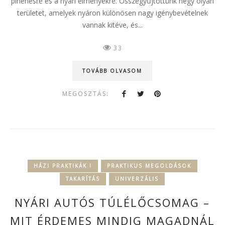
pihenésre és a nyári élményekre. Összegyűjtöttünk négy olyan
területet, amelyek nyáron különösen nagy igénybevételnek
vannak kitéve, és...
33
TOVÁBB OLVASOM
MEGOSZTÁS:
HÁZI PRAKTIKÁK !
PRAKTIKUS MEGOLDÁSOK
TAKARÍTÁS
UNIVERZÁLIS
NYÁRI AUTÓS TÚLÉLŐCSOMAG –
MIT ÉRDEMES MINDIG MAGADNÁL