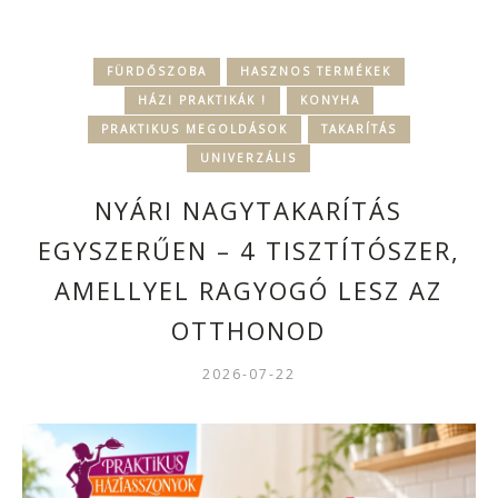
FÜRDŐSZOBA
HASZNOS TERMÉKEK
HÁZI PRAKTIKÁK !
KONYHA
PRAKTIKUS MEGOLDÁSOK
TAKARÍTÁS
UNIVERZÁLIS
NYÁRI NAGYTAKARÍTÁS
EGYSZERŰEN – 4 TISZTÍTÓSZER,
AMELLYEL RAGYOGÓ LESZ AZ
OTTHONOD
2026-07-22