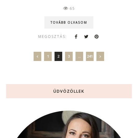
65
TOVÁBB OLVASOM
MEGOSZTÁS:
1
2
3
…
241
ÜDVÖZÖLLEK