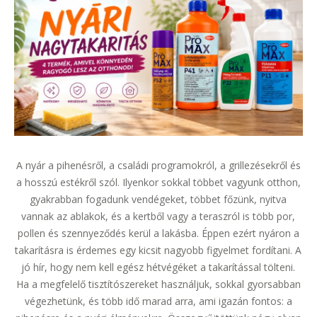
A nyár a pihenésről, a családi programokról, a grillezésekről és
a hosszú estékről szól. Ilyenkor sokkal többet vagyunk otthon,
gyakrabban fogadunk vendégeket, többet főzünk, nyitva
vannak az ablakok, és a kertből vagy a teraszról is több por,
pollen és szennyeződés kerül a lakásba. Éppen ezért nyáron a
takarításra is érdemes egy kicsit nagyobb figyelmet fordítani. A
jó hír, hogy nem kell egész hétvégéket a takarítással tölteni.
Ha a megfelelő tisztítószereket használjuk, sokkal gyorsabban
végezhetünk, és több idő marad arra, ami igazán fontos: a