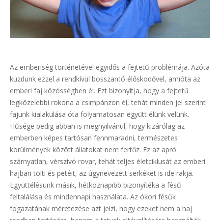
Az emberiség történetével egyidős a fejtetű problémája. Azóta
küzdünk ezzel a rendkívül bosszantó élősködővel, amióta az
emberi faj közösségben él. Ezt bizonyítja, hogy a fejtetű
legközelebbi rokona a csimpánzon él, tehát minden jel szerint
fajunk kialakulása óta folyamatosan együtt élünk velünk.
Hűsége pedig abban is megnyilvánul, hogy kizárólag az
emberben képes tartósan fennmaradni, természetes
körülmények között állatokat nem fertőz. Ez az apró
szárnyatlan, vérszívó rovar, tehát teljes életciklusát az emberi
hajban tölti és petéit, az úgynevezett serkéket is ide rakja.
Együttélésünk másik, hétköznapibb bizonyítéka a fésű
feltalálása és mindennapi használata. Az ókori fésűk
fogazatának méretezése azt jelzi, hogy ezeket nem a haj