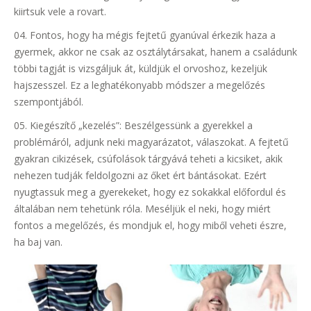
kiirtsuk vele a rovart.
Fontos, hogy ha mégis fejtetű gyanúval érkezik haza a
gyermek, akkor ne csak az osztálytársakat, hanem a családunk
többi tagját is vizsgáljuk át, küldjük el orvoshoz, kezeljük
hajszesszel. Ez a leghatékonyabb módszer a megelőzés
szempontjából.
Kiegészítő „kezelés”: Beszélgessünk a gyerekkel a
problémáról, adjunk neki magyarázatot, válaszokat. A fejtetű
gyakran cikizések, csúfolások tárgyává teheti a kicsiket, akik
nehezen tudják feldolgozni az őket ért bántásokat. Ezért
nyugtassuk meg a gyerekeket, hogy ez sokakkal előfordul és
általában nem tehetünk róla. Meséljük el neki, hogy miért
fontos a megelőzés, és mondjuk el, hogy miből veheti észre,
ha baj van.