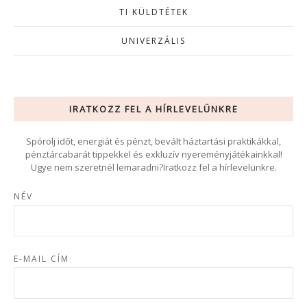
TI KÜLDTÉTEK
UNIVERZÁLIS
IRATKOZZ FEL A HÍRLEVELÜNKRE
Spórolj időt, energiát és pénzt, bevált háztartási praktikákkal,
pénztárcabarát tippekkel és exkluzív nyereményjátékainkkal!
Ugye nem szeretnél lemaradni?Iratkozz fel a hírlevelünkre.
NÉV
E-MAIL CÍM