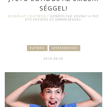
SÉGGEL!
KEZDŐLAP
/
ÉLETMÓD
/
GONDOLTAD VOLNA? A FEJT
ETŰ EGYIDŐS AZ EMBERISÉGGEL!
ÉLETMÓD
GYEREKNEVELÉS
2018-09-05