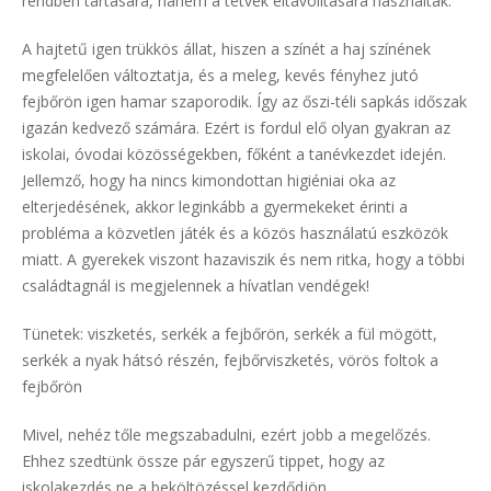
rendben tartására, hanem a tetvek eltávolítására használták.
A hajtetű igen trükkös állat, hiszen a színét a haj színének
megfelelően változtatja, és a meleg, kevés fényhez jutó
fejbőrön igen hamar szaporodik. Így az őszi-téli sapkás időszak
igazán kedvező számára. Ezért is fordul elő olyan gyakran az
iskolai, óvodai közösségekben, főként a tanévkezdet idején.
Jellemző, hogy ha nincs kimondottan higiéniai oka az
elterjedésének, akkor leginkább a gyermekeket érinti a
probléma a közvetlen játék és a közös használatú eszközök
miatt. A gyerekek viszont hazaviszik és nem ritka, hogy a többi
családtagnál is megjelennek a hívatlan vendégek!
Tünetek: viszketés, serkék a fejbőrön, serkék a fül mögött,
serkék a nyak hátsó részén, fejbőrviszketés, vörös foltok a
fejbőrön
Mivel, nehéz tőle megszabadulni, ezért jobb a megelőzés.
Ehhez szedtünk össze pár egyszerű tippet, hogy az
iskolakezdés ne a beköltözéssel kezdődjön.