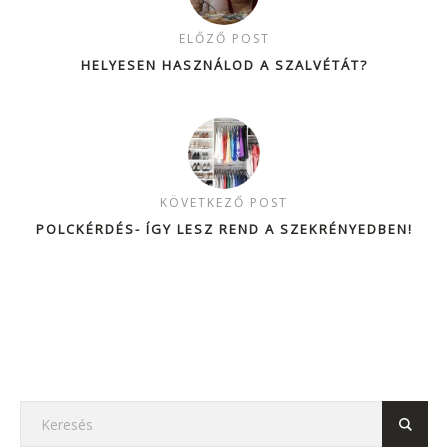
ELŐZŐ POST
HELYESEN HASZNÁLOD A SZALVÉTÁT?
KÖVETKEZŐ POST
POLCKÉRDÉS- ÍGY LESZ REND A SZEKRÉNYEDBEN!