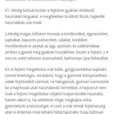
Mindig tartsuk tisztán a fejbőrrel gyakran érintkező
használati tárgyakat. A megfelelően tisztított fésűk, hajkefék
használatán sok múlik.
2.Mindig magas hőfokon mossuk a törölközőket, ágyneműket,
sapkákat, kapucnis pulóvereket, sálakat, kendőket.
Fertőtlenítsük le azokat az ágy, autóülés és széktámlákat,
amihez a gyerek még gyakran hozzáérhet, hiszen a fejtetű 2-4
mm-es ezért nehezen észrevehető, bárhonnan újra felkerülhet.
A fejtetű megelőzése már több, gyógyszertárban kapható
szerrel lehetséges. Ha kiderül, hogy a gyermek környezetében
valaki fejtetvektől szenved, ne halogassuk, gyorsan szerezzünk
be a hajmosás után használandó termékből. A hajszeszt nem
csak a fejtetű megelőzése céljából tudjuk később használni,
hanem akkor is, ha véletlenül mégis megkapta volna
gyermekünk a tetvességet. A szert a már elmúlt fejtetvesség
után is érdemes még néhány hétig használni, hogy biztosan